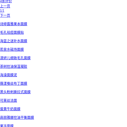
4条评价
上一页
1/1
下一页
诗婷露雅果本面膜
毛孔祛痘面膜贴
海蓝之谜补水面膜
若泉水磁场面膜
漾妍儿细致毛孔面膜
茶树控油保湿凝胶
海澡面膜泥
薇漾蚕丝布丁面膜
黑头粉刺撕拉式面膜
可莱丝洁面
蛋黄牛奶面膜
高丽雅娜控油平衡面膜
果冻面膜