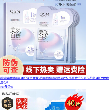
欧诗漫面膜珍珠美白淡斑面膜 补水保湿淡斑提亮护肤品男女生日节日礼物 美白面膜1
盒/5片
100条评价