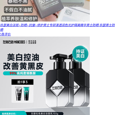
玖瑟美白淡斑+防晒+抗皱+修护男士专研清透润色光护隔离精华男士防晒 玖瑟男士防
晒
5条评价