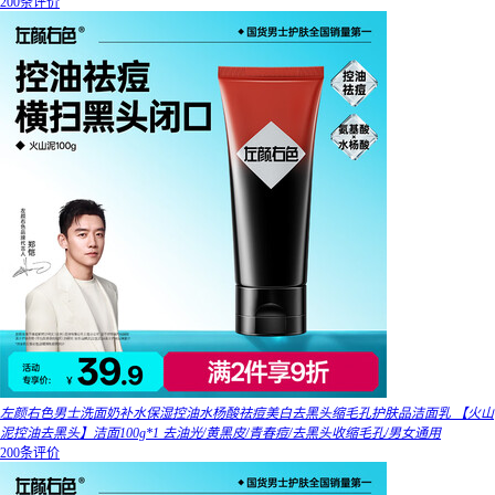
200条评价
左颜右色男士洗面奶补水保湿控油水杨酸祛痘美白去黑头缩毛孔护肤品洁面乳 【火山
泥控油去黑头】洁面100g*1 去油光/黄黑皮/青春痘/去黑头收缩毛孔/男女通用
200条评价