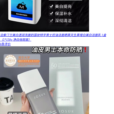
泊紫汀兰美白透润洗面奶国妆特字男士控油洁面晒黑天生黑增白美白洁面乳 1盒
（1*150g 净白祛斑装）
6条评价