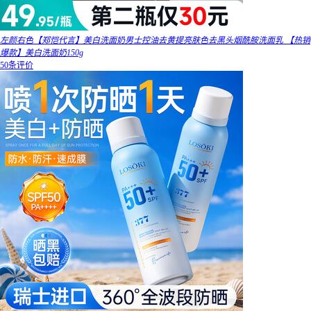
左颜右色【郑恺代言】美白洗面奶男士控油去黄提亮肤色去黑头烟酰胺洗面乳 【热销
爆款】美白洗面奶150g
50条评价