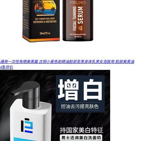
通用一次性免晒美黑霜 古铜小麦色助晒油脸部变黑身体乳男女泡医用 脸部美黑油
4条评价