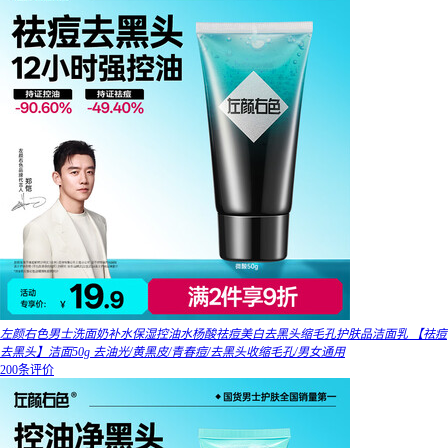
左颜右色男士洗面奶补水保湿控油水杨酸祛痘美白去黑头缩毛孔护肤品洁面乳 【祛痘
去黑头】洁面50g 去油光/黄黑皮/青春痘/去黑头收缩毛孔/男女通用
200条评价