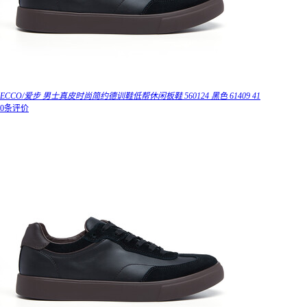
ECCO/爱步 男士真皮时尚简约德训鞋低帮休闲板鞋 560124 黑色 61409 41
0条评价