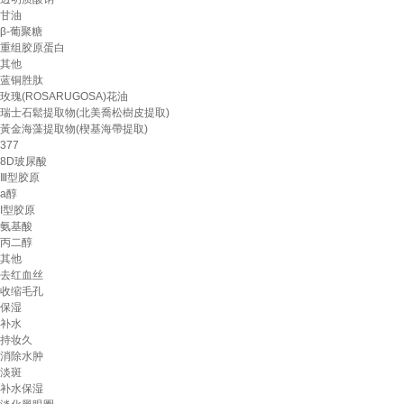
甘油
β-葡聚糖
重组胶原蛋白
其他
蓝铜胜肽
玫瑰(ROSARUGOSA)花油
瑞士石鬆提取物(北美喬松樹皮提取)
黃金海藻提取物(楔基海帶提取)
377
8D玻尿酸
Ⅲ型胶原
a醇
Ι型胶原
氨基酸
丙二醇
其他
去红血丝
收缩毛孔
保湿
补水
持妆久
消除水肿
淡斑
补水保湿