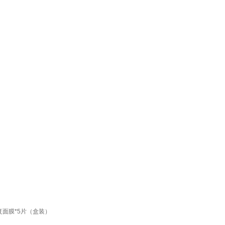
复面膜*5片（盒装）