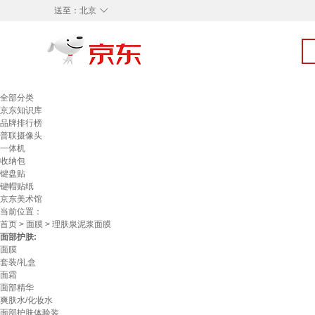
◇
送至：
北京
全部分类
京东知识库
品牌排行榜
普联摄像头
一体机
收纳包
键盘贴
键帽贴纸
京东美术馆
当前位置：
首页
>
面膜
> 理肤泉泥浆面膜
面部护肤:
面膜
套装/礼盒
面霜
面部精华
爽肤水/化妆水
面部护肤体验装