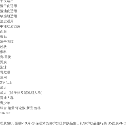
干皮适用
混干皮适用
混油皮适用
敏感肌适用
油皮适用
中性肤质适用
面膜
敷贴
冻干面膜
粉状
敷料
膏/霜状
泥膜
泡沫
乳敷膜
通用
3岁以上
成人
成人（除孕妇及哺乳期人群）
普通人群
青少年
综合
销量
评论数
新品
价格
1
/
4
<
>
理肤泉B5面膜PRO补水保湿紧急修护舒缓护肤品生日礼物护肤品旅行装 B5面膜PRO 