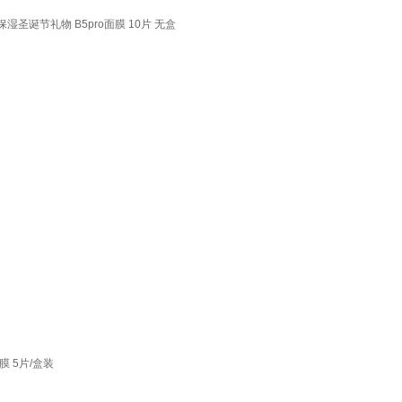
圣诞节礼物 B5pro面膜 10片 无盒
 5片/盒装