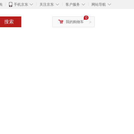
◇
◇
◇
◇
购
手机京东
关注京东
客户服务
网站导航
0
搜索
我的购物车
>