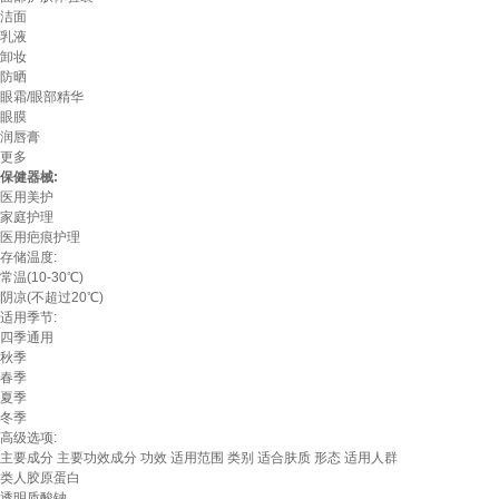
洁面
乳液
卸妆
防晒
眼霜/眼部精华
眼膜
润唇膏
更多
保健器械:
医用美护
家庭护理
医用疤痕护理
存储温度:
常温(10-30℃)
阴凉(不超过20℃)
适用季节:
四季通用
秋季
春季
夏季
冬季
高级选项:
主要成分
主要功效成分
功效
适用范围
类别
适合肤质
形态
适用人群
类人胶原蛋白
透明质酸钠