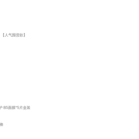
片 【人气囤货款】
 B5面膜*5片盒装
物