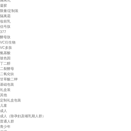
隔离乳
凝胶
限量/定制装
隔离霜
妆前乳
信号肽
377
酵母肽
VC衍生物
VC多肽
氨基酸
玻色因
丁二醇
二裂酵母
二氧化钛
甘草酸二钾
基础包装
礼盒装
其他
定制礼盒包装
儿童
成人
成人（除孕妇及哺乳期人群）
普通人群
青少年