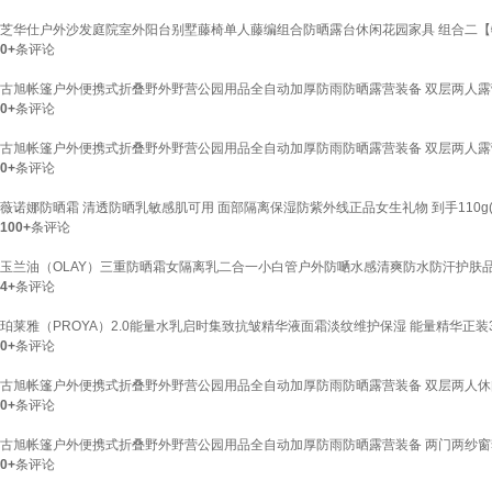
芝华仕户外沙发庭院室外阳台别墅藤椅单人藤编组合防晒露台休闲花园家具 组合二【
0+
条评论
古旭帐篷户外便携式折叠野外野营公园用品全自动加厚防雨防晒露营装备 双层两人露
0+
条评论
古旭帐篷户外便携式折叠野外野营公园用品全自动加厚防雨防晒露营装备 双层两人露
0+
条评论
薇诺娜防晒霜 清透防晒乳敏感肌可用 面部隔离保湿防紫外线正品女生礼物 到手110g(50
100+
条评论
玉兰油（OLAY）三重防晒霜女隔离乳二合一小白管户外防嗮水感清爽防水防汗护肤品 新
4+
条评论
珀莱雅（PROYA）2.0能量水乳启时集致抗皱精华液面霜淡纹维护保湿 能量精华正装3
0+
条评论
古旭帐篷户外便携式折叠野外野营公园用品全自动加厚防雨防晒露营装备 双层两人休
0+
条评论
古旭帐篷户外便携式折叠野外野营公园用品全自动加厚防雨防晒露营装备 两门两纱窗
0+
条评论