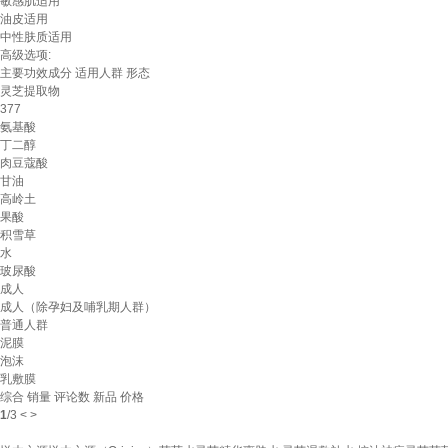
敏感肌适用
油皮适用
中性肤质适用
高级选项:
主要功效成分
适用人群
形态
灵芝提取物
377
氨基酸
丁二醇
肉豆蔻酸
甘油
高岭土
果酸
积雪草
水
玻尿酸
成人
成人（除孕妇及哺乳期人群）
普通人群
泥膜
泡沫
乳敷膜
综合
销量
评论数
新品
价格
1
/
3
<
>