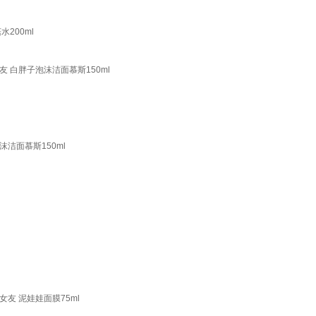
200ml
 白胖子泡沫洁面慕斯150ml
洁面慕斯150ml
友 泥娃娃面膜75ml