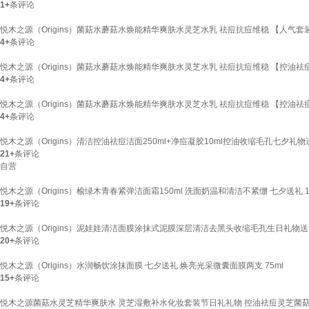
1+
条评论
悦木之源（Origins）菌菇水蘑菇水焕能精华爽肤水灵芝水乳 祛痘抗痘维稳 【人气套装】
4+
条评论
悦木之源（Origins）菌菇水蘑菇水焕能精华爽肤水灵芝水乳 祛痘抗痘维稳 【控油祛痘
4+
条评论
悦木之源（Origins）菌菇水蘑菇水焕能精华爽肤水灵芝水乳 祛痘抗痘维稳 【控油祛痘
4+
条评论
悦木之源（Origins）清洁控油祛痘洁面250ml+净痘凝胶10ml控油收缩毛孔七夕礼
21+
条评论
自营
悦木之源（Origins）榆绿木青春紧弹洁面霜150ml 洗面奶温和清洁不紧绷 七夕送礼 1x 
19+
条评论
悦木之源（Origins）泥娃娃清洁面膜涂抹式泥膜深层清洁去黑头收缩毛孔生日礼物送 
20+
条评论
悦木之源（Origins）水润畅饮涂抹面膜 七夕送礼 焕亮光采微囊面膜两支 75ml
15+
条评论
悦木之源菌菇水灵芝精华爽肤水 灵芝湿敷补水化妆套装节日礼礼物 控油祛痘灵芝菌菇水2