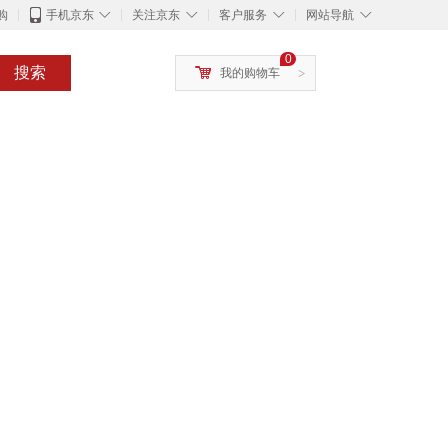
◇
◇
◇
◇
购
手机京东
关注京东
客户服务
网站导航
0
搜索
我的购物车
>