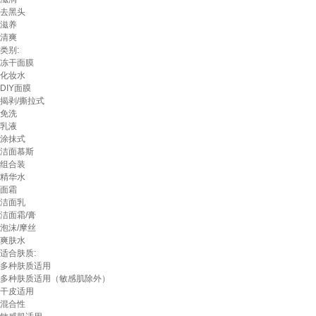
去黑头
滋养
清爽
类别:
冻干面膜
化妆水
DIY面膜
揭剥/撕拉式
免洗
乳液
涂抹式
洁面慕斯
组合装
精华水
面霜
洁面乳
洁面霜/膏
泡沫/摩丝
爽肤水
适合肤质:
多种肤质适用
多种肤质适用（敏感肌除外）
干皮适用
混合性