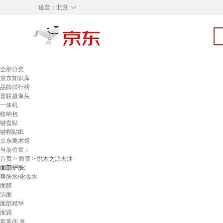
◇
送至：
北京
全部分类
京东知识库
品牌排行榜
普联摄像头
一体机
收纳包
键盘贴
键帽贴纸
京东美术馆
当前位置：
首页
>
面膜
> 悦木之源去油
面部护肤:
爽肤水/化妆水
面膜
洁面
面部精华
面霜
套装/礼盒