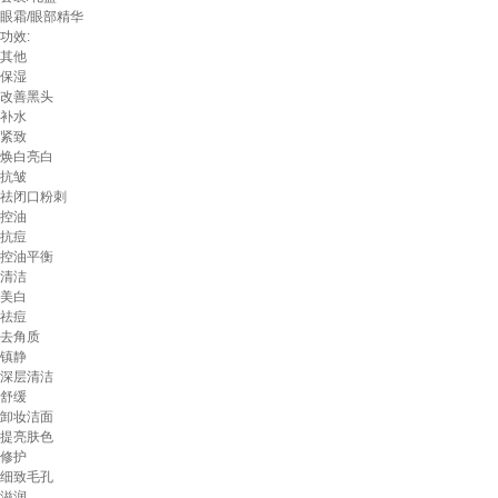
眼霜/眼部精华
功效:
其他
保湿
改善黑头
补水
紧致
焕白亮白
抗皱
祛闭口粉刺
控油
抗痘
控油平衡
清洁
美白
祛痘
去角质
镇静
深层清洁
舒缓
卸妆洁面
提亮肤色
修护
细致毛孔
滋润