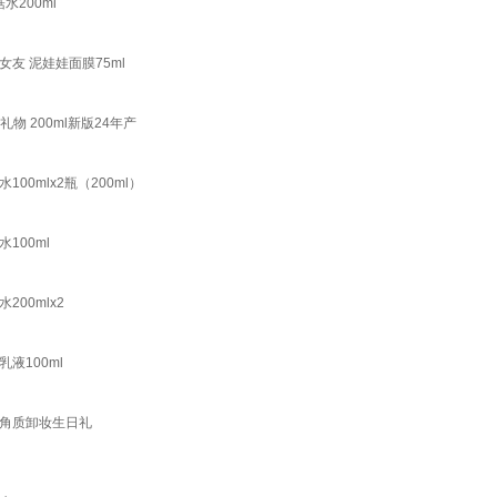
水200ml
友 泥娃娃面膜75ml
物 200ml新版24年产
mlx2瓶（200ml）
100ml
00mlx2
液100ml
去角质卸妆生日礼