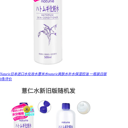
Naturie日本进口水化妆水薏米水naturie爽肤水补水保湿控油 一瓶装日版
0条评价