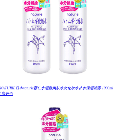
NATURIE日本naturie薏仁水湿敷爽肤水女化妆水补水保湿喷雾 1000ml
1条评价