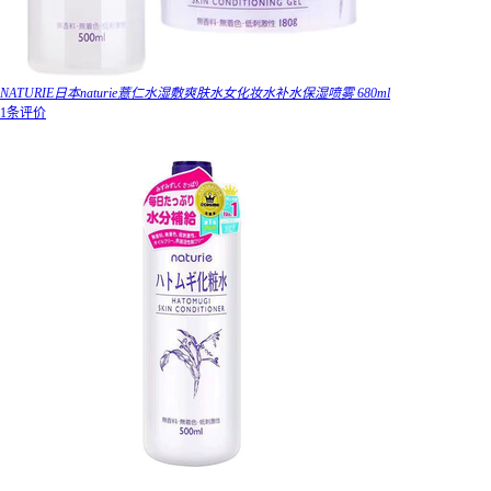
NATURIE日本naturie薏仁水湿敷爽肤水女化妆水补水保湿喷雾 680ml
1条评价