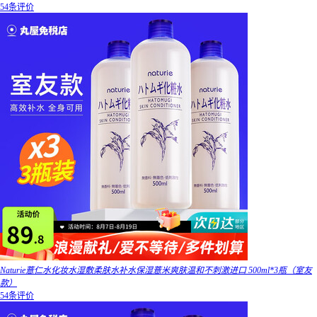
54条评价
Naturie薏仁水化妆水湿敷柔肤水补水保湿薏米爽肤温和不刺激进口 500ml*3瓶（室友
款）
54条评价