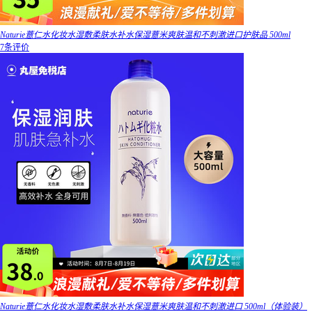
Naturie薏仁水化妆水湿敷柔肤水补水保湿薏米爽肤温和不刺激进口护肤品 500ml
7条评价
Naturie薏仁水化妆水湿敷柔肤水补水保湿薏米爽肤温和不刺激进口 500ml（体验装）