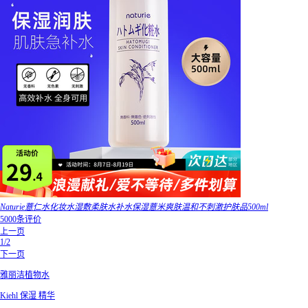
Naturie薏仁水化妆水湿敷柔肤水补水保湿薏米爽肤温和不刺激护肤品500ml
5000条评价
上一页
1/2
下一页
雅丽洁植物水
Kiehl 保湿 精华