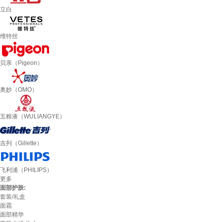
立白
维特丝
贝亲（Pigeon）
奥妙（OMO）
五粮液（WULIANGYE）
吉列（Gillette）
飞利浦（PHILIPS）
更多
面部护肤:
套装/礼盒
面霜
面部精华