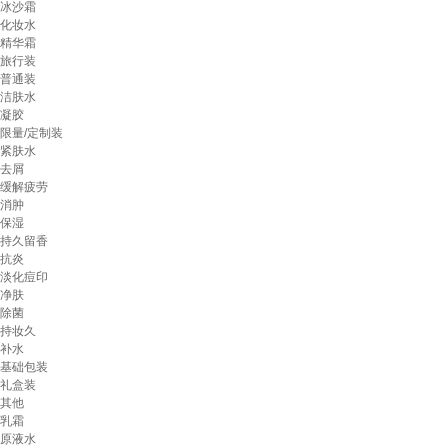
冰沙霜
化妆水
精华霜
旅行装
普通装
洁肤水
凝胶
限量/定制装
紧肤水
去屑
缓解疲劳
消肿
保湿
持久留香
抗炎
淡化痘印
净肤
除菌
持妆久
补水
基础包装
礼盒装
其他
乳霜
原液水