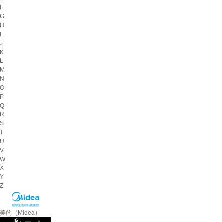
F
G
H
I
J
K
L
M
N
O
P
Q
R
S
T
U
V
W
X
Y
Z
美的（Midea）