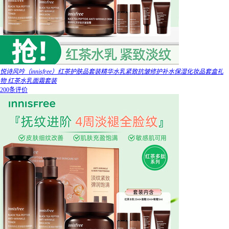
悦诗风吟（innisfree）红茶护肤品套装精华水乳紧致抗皱修护补水保湿化妆品套盒礼
物 红茶水乳面霜套装
200条评价