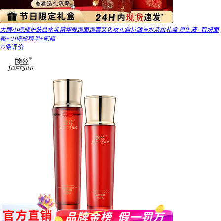
大牌小棕瓶护肤品水乳精华眼霜面霜套装化妆礼盒抗皱补水淡纹礼盒 原生液+智妍面
霜+小棕瓶精华+眼霜
72条评价