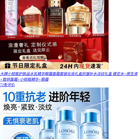
大牌小棕瓶护肤品水乳精华眼霜面霜套装化妆礼盒抗皱补水淡纹礼盒 楼花水+原生液
+智妍面霜+小棕瓶精华+眼霜
72条评价