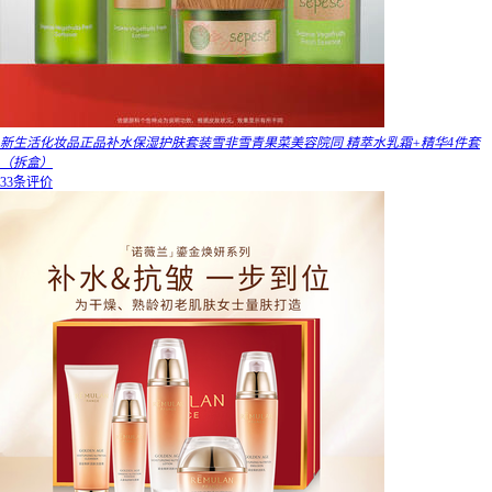
新生活化妆品正品补水保湿护肤套装雪非雪青果菜美容院同 精萃水乳霜+精华4件套
（拆盒）
33条评价