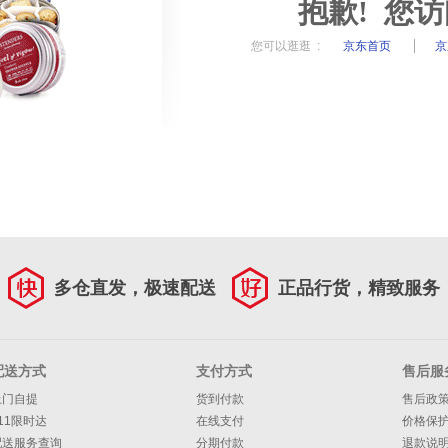
抱歉! 您
您可以逛逛 :
京东首页
京
多仓直发，极速配送
正品行货，精致服务
配送方式
支付方式
售后服
上门自提
货到付款
售后政
11限时达
在线支付
价格保
配送服务查询
分期付款
退款说