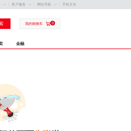
购
客户服务
网站导航
手机京东



索
0

我的购物车
卖
金融