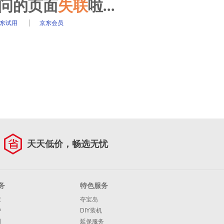
访问的页面
失联
啦...
东试用
京东会员
天天低价，畅选无忧
务
特色服务
策
夺宝岛
护
DIY装机
明
延保服务