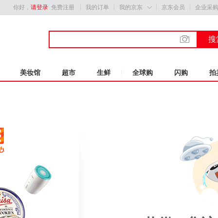
你好，
请登录
免费注册
我的订单
我的京东
京东会员
企业采

搜
美妆馆
超市
生鲜
全球购
闪购
拍