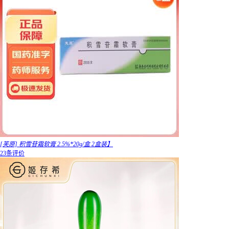
[芙原] 积雪苷霜软膏 2.5%*20g/盒 2盒装】
23条评价