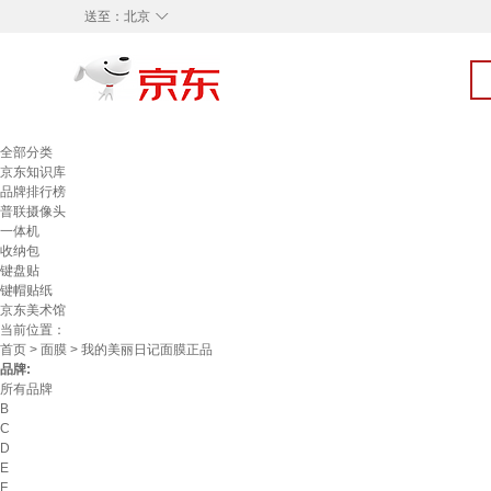
◇
送至：
北京
全部分类
京东知识库
品牌排行榜
普联摄像头
一体机
收纳包
键盘贴
键帽贴纸
京东美术馆
当前位置：
首页
>
面膜
> 我的美丽日记面膜正品
品牌:
所有品牌
B
C
D
E
F