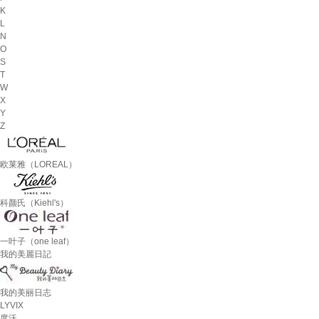
K
L
N
O
S
T
W
X
Y
Z
欧莱雅（LOREAL）
科颜氏（Kiehl's）
一叶子（one leaf）
我的美麗日記
我的美丽日志
LYVIX
度沃