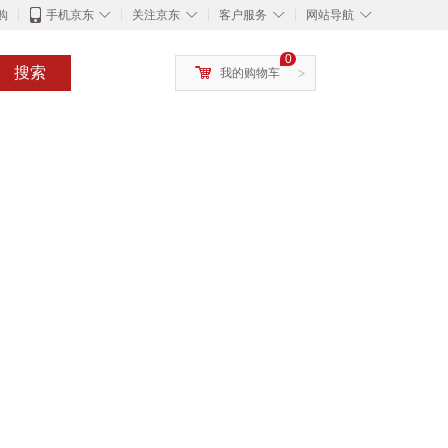
◇
◇
◇
◇
购
手机京东
关注京东
客户服务
网站导航
0
搜索
我的购物车
>