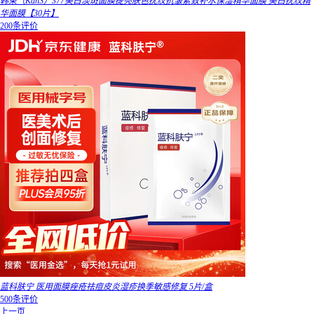
韩束（KanS）377美白淡斑面膜提亮肤色抚纹抗皱紧致补水保湿精华面膜 美白抚纹精
华面膜【30片】
200条评价
蓝科肤宁 医用面膜痤疮祛痘皮炎湿疹换季敏感修复 5片/盒
500条评价
上一页