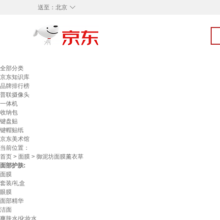
◇
送至：
北京
全部分类
京东知识库
品牌排行榜
普联摄像头
一体机
收纳包
键盘贴
键帽贴纸
京东美术馆
当前位置：
首页
>
面膜
> 御泥坊面膜薰衣草
面部护肤:
面膜
套装/礼盒
眼膜
面部精华
洁面
爽肤水/化妆水