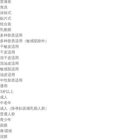
普通装
免洗
涂抹式
贴片式
组合装
乳敷膜
多种肤质适用
多种肤质适用（敏感肌除外）
干敏皮适用
干皮适用
混干皮适用
混油皮适用
敏感肌适用
油皮适用
中性肤质适用
通用
3岁以上
成人
中老年
成人（除孕妇及哺乳期人群）
普通人群
青少年
面膜
膏/霜状
泥膜