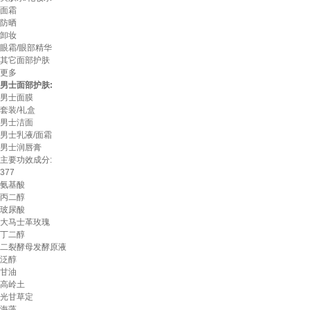
面霜
防晒
卸妆
眼霜/眼部精华
其它面部护肤
更多
男士面部护肤:
男士面膜
套装/礼盒
男士洁面
男士乳液/面霜
男士润唇膏
主要功效成分:
377
氨基酸
丙二醇
玻尿酸
大马士革玫瑰
丁二醇
二裂酵母发酵原液
泛醇
甘油
高岭土
光甘草定
海藻