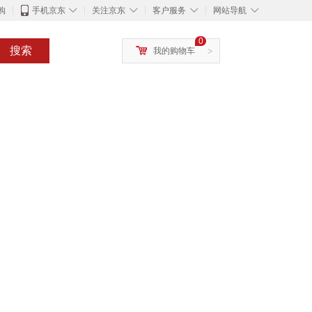
◇
◇
◇
◇
购
手机京东
关注京东
客户服务
网站导航
0
搜索
我的购物车
>