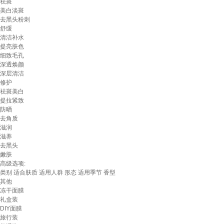
祛斑
美白淡斑
去黑头粉刺
舒缓
清洁补水
提亮肤色
细致毛孔
深透焕颜
深层清洁
修护
祛斑美白
提拉紧致
防晒
去角质
滋润
滋养
去黑头
嫩肤
高级选项:
类别
适合肤质
适用人群
形态
适用季节
香型
其他
冻干面膜
礼盒装
DIY面膜
旅行装