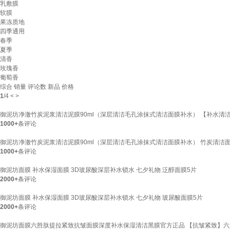
乳敷膜
软膜
果冻质地
四季通用
春季
夏季
清香
玫瑰香
葡萄香
综合
销量
评论数
新品
价格
1
/
4
<
>
御泥坊净澈竹炭泥浆清洁泥膜90ml（深层清洁毛孔涂抹式清洁面膜补水） 【补水清
1000+
条评论
御泥坊净澈竹炭泥浆清洁泥膜90ml（深层清洁毛孔涂抹式清洁面膜补水） 竹炭清洁面膜
1000+
条评论
御泥坊面膜 补水保湿面膜 3D玻尿酸深层补水锁水 七夕礼物 泛醇面膜5片
2000+
条评论
御泥坊面膜 补水保湿面膜 3D玻尿酸深层补水锁水 七夕礼物 玻尿酸面膜5片
2000+
条评论
御泥坊面膜六胜肽提拉紧致抗皱面膜深度补水保湿清洁黑膜官方正品 【抗皱紧致】六