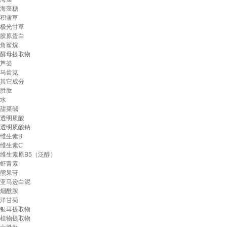
海藻糖
积雪草
极光甘草
胶原蛋白
角鲨烷
酵母提取物
芦荟
马齿苋
其它成分
胜肽
水
甜菜碱
透明质酸
透明质酸钠
维生素B
维生素C
维生素原B5（泛醇）
虾青素
熊果苷
亚马逊白泥
烟酰胺
洋甘菊
银耳提取物
植物提取物