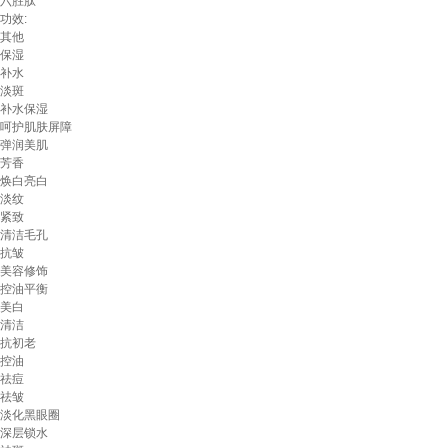
六胜肽
功效:
其他
保湿
补水
淡斑
补水保湿
呵护肌肤屏障
弹润美肌
芳香
焕白亮白
淡纹
紧致
清洁毛孔
抗皱
美容修饰
控油平衡
美白
清洁
抗初老
控油
祛痘
祛皱
淡化黑眼圈
深层锁水