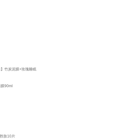
洁】竹炭泥膜+玫瑰睡眠
90ml
胜肽10片