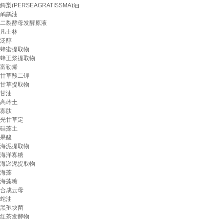
鳄梨(PERSEAGRATISSMA)油
鸸鹋油
二裂酵母发酵原液
凡士林
泛醇
蜂蜜提取物
蜂王浆提取物
富勒烯
甘草酸二钾
甘草提取物
甘油
高岭土
寡肽
光甘草定
硅藻土
果酸
海泥提取物
海洋寡糖
海淤泥提取物
海藻
海藻糖
合成云母
蛇油
黑孢块菌
红茶发酵物