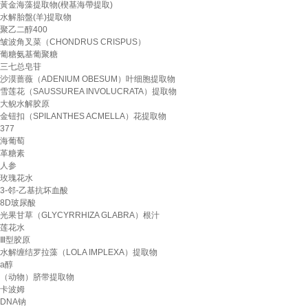
黃金海藻提取物(楔基海帶提取)
水解胎盤(羊)提取物
聚乙二醇400
皱波角叉菜（CHONDRUS CRISPUS）
葡糖氨基葡聚糖
三七总皂苷
沙漠蔷薇（ADENIUM OBESUM）叶细胞提取物
雪莲花（SAUSSUREA INVOLUCRATA）提取物
大鲵水解胶原
金钮扣（SPILANTHES ACMELLA）花提取物
377
海葡萄
革糖素
人参
玫瑰花水
3-邻-乙基抗坏血酸
8D玻尿酸
光果甘草（GLYCYRRHIZA GLABRA）根汁
莲花水
Ⅲ型胶原
水解缠结罗拉藻（LOLA IMPLEXA）提取物
a醇
（动物）脐带提取物
卡波姆
DNA钠