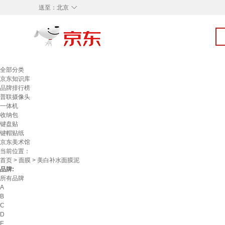
◇
送至：
北京
全部分类
京东知识库
品牌排行榜
普联摄像头
一体机
收纳包
键盘贴
键帽贴纸
京东美术馆
当前位置：
首页
>
面膜
> 美白补水面膜泥
品牌:
所有品牌
A
B
C
D
E