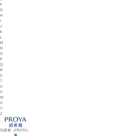
F
G
H
I
J
K
L
M
N
O
P
Q
R
S
T
U
V
W
X
Y
Z
珀莱雅（PROYA）