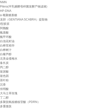
NMN
Pitera(半乳糖酵母样菌发酵产物滤液)
HP-DNA
α-葡聚糖寡糖
龙胆（GENTIANA SCABRA）提取物
Ι型胶原
阿魏酸
氨基酸
氨甲环酸
白池花籽油
白桦茸精华
白桦树汁
白藜芦醇
北美金缕梅水
备长炭
丙二醇
玻尿酸
玻色因
茶叶粉
沉香
传明酸
大马士革玫瑰
丁二醇
多聚脱氧核糖核苷酸（PDRN）
多重微肽