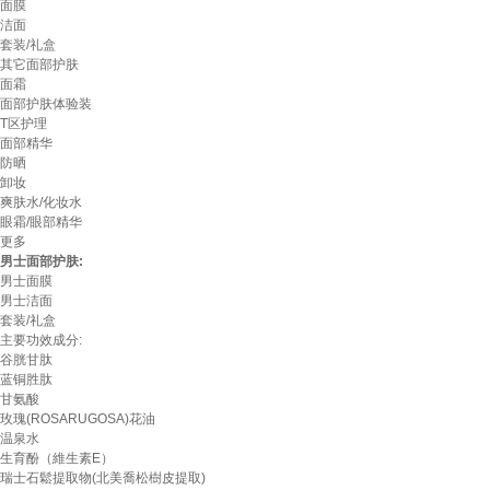
面膜
洁面
套装/礼盒
其它面部护肤
面霜
面部护肤体验装
T区护理
面部精华
防晒
卸妆
爽肤水/化妆水
眼霜/眼部精华
更多
男士面部护肤:
男士面膜
男士洁面
套装/礼盒
主要功效成分:
谷胱甘肽
蓝铜胜肽
甘氨酸
玫瑰(ROSARUGOSA)花油
温泉水
生育酚（維生素E）
瑞士石鬆提取物(北美喬松樹皮提取)