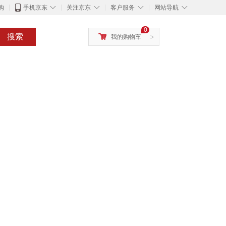
◇
◇
◇
◇
购
手机京东
关注京东
客户服务
网站导航
0
搜索
我的购物车
>