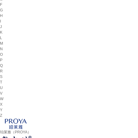
F
G
H
I
J
K
L
M
N
O
P
Q
R
S
T
U
V
W
X
Y
Z
珀莱雅（PROYA）