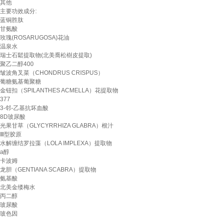
其他
主要功效成分:
蓝铜胜肽
甘氨酸
玫瑰(ROSARUGOSA)花油
温泉水
瑞士石鬆提取物(北美喬松樹皮提取)
聚乙二醇400
皱波角叉菜（CHONDRUS CRISPUS）
葡糖氨基葡聚糖
金钮扣（SPILANTHES ACMELLA）花提取物
377
3-邻-乙基抗坏血酸
8D玻尿酸
光果甘草（GLYCYRRHIZA GLABRA）根汁
Ⅲ型胶原
水解缠结罗拉藻（LOLA IMPLEXA）提取物
a醇
卡波姆
龙胆（GENTIANA SCABRA）提取物
氨基酸
北美金缕梅水
丙二醇
玻尿酸
玻色因