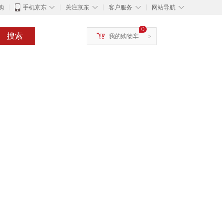
◇
◇
◇
◇
购
手机京东
关注京东
客户服务
网站导航
0
搜索
我的购物车
>