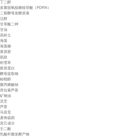
丁二醇
多聚脱氧核糖核苷酸（PDRN）
二裂酵母发酵原液
泛醇
甘草酸二钾
甘油
高岭土
海藻
海藻糖
黄原胶
肌肽
积雪草
胶原蛋白
酵母提取物
鲸蜡醇
聚丙烯酸钠
库拉索芦荟
矿物油
灵芝
芦荟
马齿苋
麦角硫因
其它成分
壬二酸
乳酸杆菌发酵产物