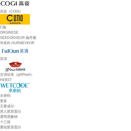
高姿（COGI）
C咖
ORGINESE
SEEDONVEUR 施丹雅
华美科 HURMEVKOR
芙清
京润珍珠（gNPearl）
HEBST
水密码
更多
主要成分:
类人胶原蛋白
透明质酸钠
十三肽
重组胶原蛋白