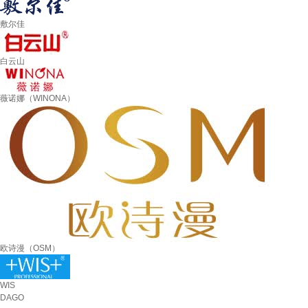
敷尔佳
白云山
薇诺娜（WINONA）
欧诗漫（OSM）
WIS
DAGO