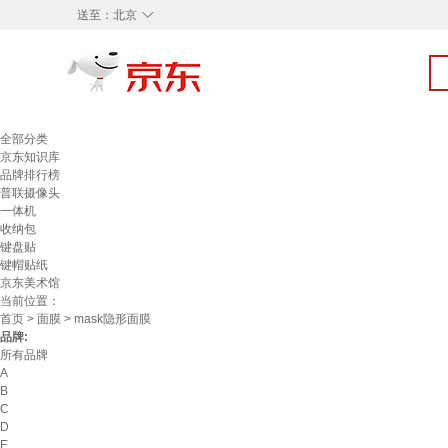
◇
送至：
北京
全部分类
京东知识库
品牌排行榜
普联摄像头
一体机
收纳包
键盘贴
键帽贴纸
京东美术馆
当前位置：
首页
>
面膜
> mask隐形面膜
品牌:
所有品牌
A
B
C
D
E