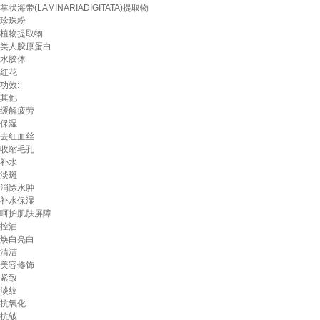
掌状海带(LAMINARIADIGITATA)提取物
珍珠粉
植物提取物
类人胶原蛋白
水胶体
红花
功效:
其他
缓解疲劳
保湿
去红血丝
收缩毛孔
补水
淡斑
消除水肿
补水保湿
呵护肌肤屏障
控油
焕白亮白
清洁
美容修饰
紧致
淡纹
抗氧化
抗皱