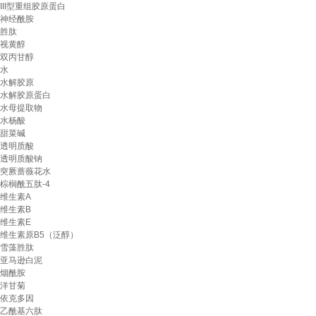
III型重组胶原蛋白
神经酰胺
胜肽
视黄醇
双丙甘醇
水
水解胶原
水解胶原蛋白
水母提取物
水杨酸
甜菜碱
透明质酸
透明质酸钠
突厥蔷薇花水
棕榈酰五肽-4
维生素A
维生素B
维生素E
维生素原B5（泛醇）
雪藻胜肽
亚马逊白泥
烟酰胺
洋甘菊
依克多因
乙酰基六肽