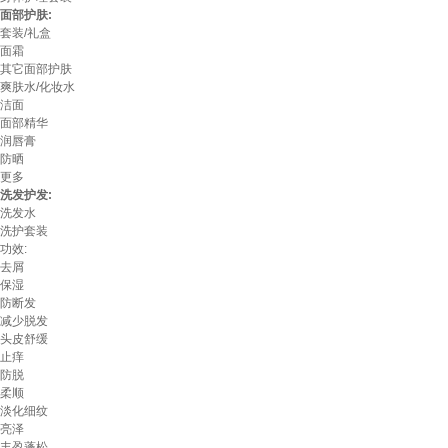
面部护肤:
套装/礼盒
面霜
其它面部护肤
爽肤水/化妆水
洁面
面部精华
润唇膏
防晒
更多
洗发护发:
洗发水
洗护套装
功效:
去屑
保湿
防断发
减少脱发
头皮舒缓
止痒
防脱
柔顺
淡化细纹
亮泽
丰盈蓬松