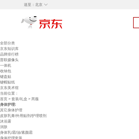
◇
送至：
北京
全部分类
京东知识库
品牌排行榜
普联摄像头
一体机
收纳包
键盘贴
键帽贴纸
京东美术馆
当前位置：
首页
>
套装/礼盒
> 芮薇
身体护理:
其它身体护理
皮肤乳膏/外用贴剂/护理喷剂
沐浴露
润肤
身体乳/霜/油/素颜霜
身体护理套装