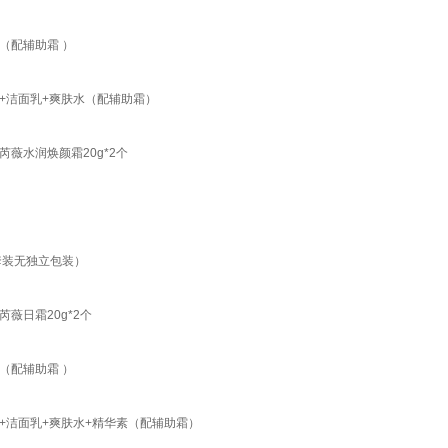
（配辅助霜 ）
+洁面乳+爽肤水（配辅助霜）
薇水润焕颜霜20g*2个
套装无独立包装）
薇日霜20g*2个
（配辅助霜 ）
+洁面乳+爽肤水+精华素（配辅助霜）