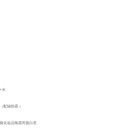
+水
（配辅助霜 ）
芮薇化妆品晚霜芮薇白里