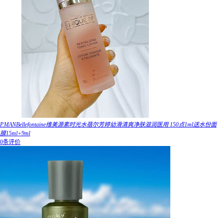
P.MANBellefontaine维美源素时光水蓓尔芳婷幼滑清爽净肤滋润医用 150点1ml送水份面
膜15ml+9ml
0条评价