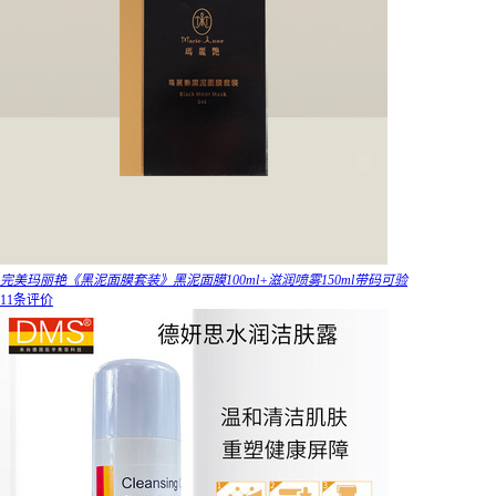
完美玛丽艳《黑泥面膜套装》黑泥面膜100ml+滋润喷雾150ml带码可验
11条评价