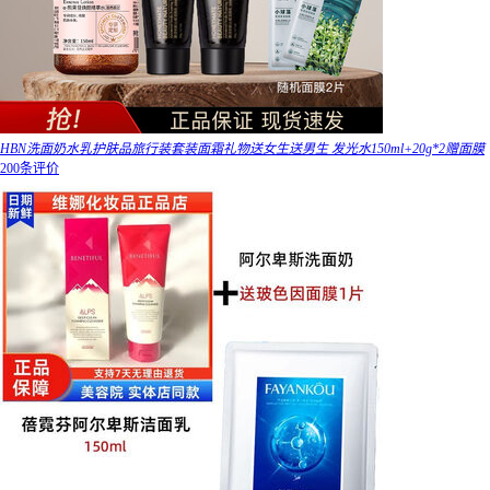
HBN洗面奶水乳护肤品旅行装套装面霜礼物送女生送男生 发光水150ml+20g*2赠面膜
200条评价