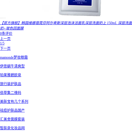
【官方旗舰】韩国维娜蓓霓芬阿尔卑斯深层泡沫洁面乳深层洗面奶上 150mL 深层洗面
奶+玻色因面膜
0条评价
上一页
1/5
下一页
mamonde梦妆眼霜
伊思蜗牛清爽型
珀莱雅碧欧泉
旅行装护肤品
佰草集二维码
美肤宝有几个系列
祛痘护肤品国产
汇美舍面膜套装
皙肤泉化妆品网