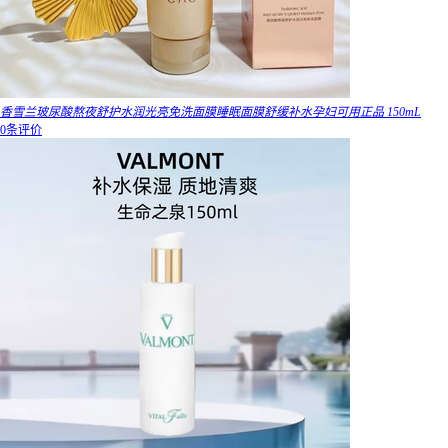
香雪兰玻尿酸熬夜舒护水润光亮免洗面膜睡眠面膜舒缓补水孕妇可用正品 150mL
0条评价