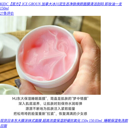
KIDC【官方】ICE GROUN 加拿大冰川泥生态净肤焕颜面膜清洁刮码 卸妆油一支
150ml
27条评价
现货日本东大膜涂抹式面膜 超高浓度保湿舒缓抗氧化 150g 150.03ml_睡眠保湿免洗款
日版