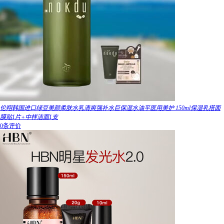
伦翔韩国进口绿豆美颜柔肤水乳清爽强补水巨保湿水油平医用美护 150ml保湿乳搭面
膜贴1片+中样洁面1支
0条评价