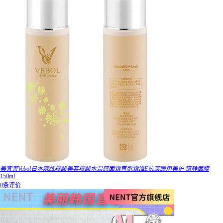
美宜善Vebol日本院线核酸美容核酸水温感面霜育肌霜维E抗衰医用美护 镇静面膜
150ml
0条评价