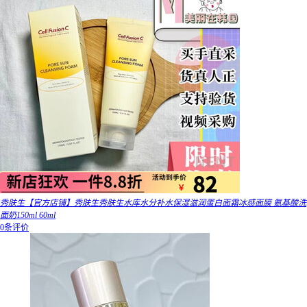
秀肤生【官方店铺】秀肤生秀肤生水库水分补水保湿滋润蛋白面霜冰感面膜 氨基酸洗
面奶150ml 60ml
0条评价