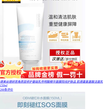
德美丝德妍思角质层修护基础乳传明酸精华面膜院线护肤品 肌德嘉氨基酸洁面乳
150ml
200条评价