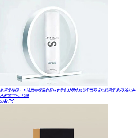
欧珮思德国OBM洁面啫喱温泉蛋白水柔和舒缓修复精华面霜退红欧珮思 刮码 退红补
水面膜150ml 刮码
50条评价