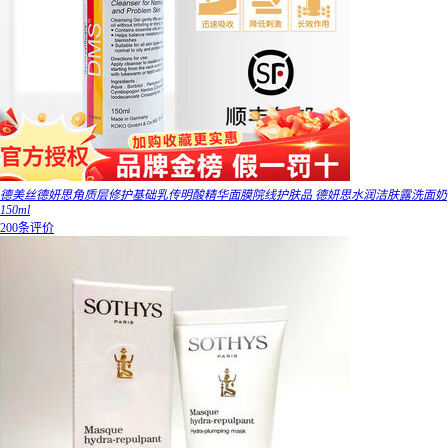
德美丝德妍思角质层修护基础乳传明酸精华面膜院线护肤品 德妍思水润洁肤露洗面奶
150ml
200条评价