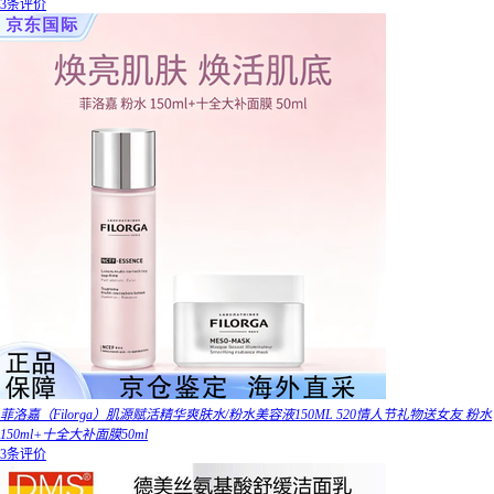
3条评价
菲洛嘉（Filorga）肌源赋活精华爽肤水/粉水美容液150ML 520情人节礼物送女友 粉水
150ml+十全大补面膜50ml
3条评价