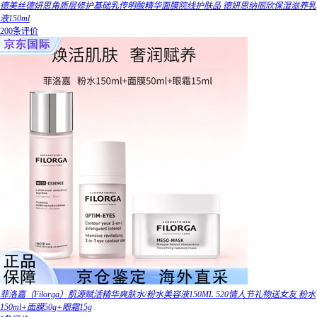
德美丝德妍思角质层修护基础乳传明酸精华面膜院线护肤品 德妍思纳丽欣保湿滋养乳
液150ml
200条评价
菲洛嘉（Filorga）肌源赋活精华爽肤水/粉水美容液150ML 520情人节礼物送女友 粉水
150ml+面膜50g+眼霜15g