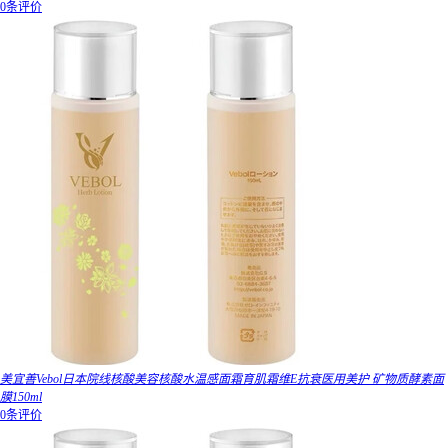
0条评价
美宜善Vebol日本院线核酸美容核酸水温感面霜育肌霜维E抗衰医用美护 矿物质酵素面
膜150ml
0条评价