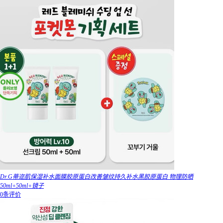
Dr.G蒂迩肌保湿补水面膜胶原蛋白改善皱纹持久补水黑胶原蛋白 物理防晒
50ml+50ml+镜子
0条评价