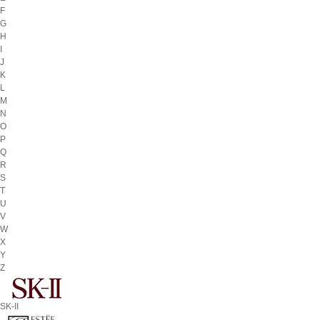
F
G
H
I
J
K
L
M
N
O
P
Q
R
S
T
U
V
W
X
Y
Z
SK-II