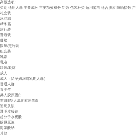
高级选项:
类别
适用人群
主要成分
主要功效成分
功效
包装种类
适用范围
适合肤质
防晒指数
产
礼盒装
冰沙霜
精华霜
旅行装
普通装
凝胶
限量/定制装
组合装
乳霜
乳液
啫喱/凝露
成人
成人（除孕妇及哺乳期人群）
普通人群
青少年
类人胶原蛋白
重组Ⅲ型人源化胶原蛋白
透明质酸
透明质酸钠
超分子水杨酸
胶原原液
海藻酸钠
其他