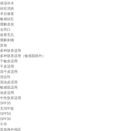
保湿补水
祛痘消炎
术后修复
敏感祛红
缓解皮炎
去闭口
改善毛孔
缓解刺痛
其他
多种肤质适用
多种肤质适用（敏感肌除外）
干敏皮适用
干皮适用
混干皮适用
混合性
混油皮适用
敏感肌适用
油皮适用
中性肤质适用
SPF35
无SPF值
SPF50
SPF30
不丹
其他海外地区