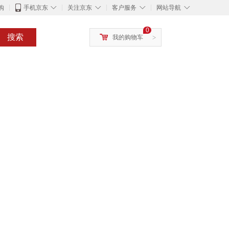
◇
◇
◇
◇
购
手机京东
关注京东
客户服务
网站导航
0
搜索
我的购物车
>