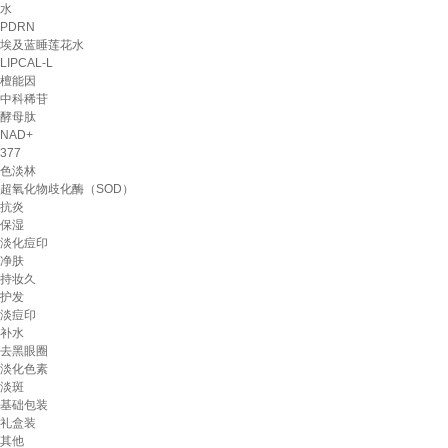
水
PDRN
埃及蓝睡莲花水
LIPCAL-L
檀能因
中科稀苷
酵母肽
NAD+
377
色淡林
超氧化物歧化酶（SOD）
抗炎
保湿
淡化痘印
净肤
持妆久
护发
淡痘印
补水
去黑眼圈
淡化色素
淡斑
基础包装
礼盒装
其他