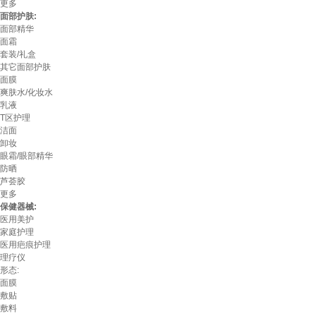
更多
面部护肤:
面部精华
面霜
套装/礼盒
其它面部护肤
面膜
爽肤水/化妆水
乳液
T区护理
洁面
卸妆
眼霜/眼部精华
防晒
芦荟胶
更多
保健器械:
医用美护
家庭护理
医用疤痕护理
理疗仪
形态:
面膜
敷贴
敷料