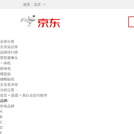
◇
送至：
北京
全部分类
京东知识库
品牌排行榜
普联摄像头
一体机
收纳包
键盘贴
键帽贴纸
京东美术馆
当前位置：
首页
>
面霜
> 美白去痘印精华
品牌:
所有品牌
A
B
C
D
E