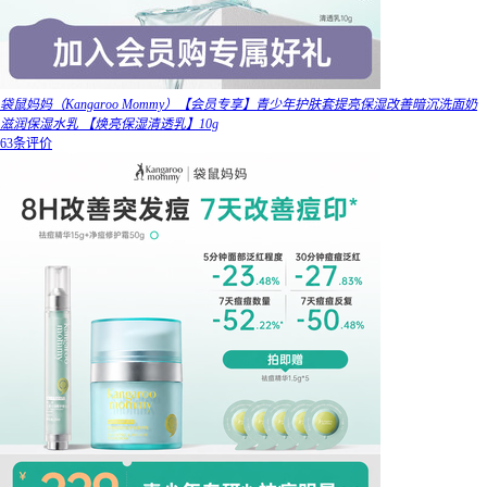
袋鼠妈妈（Kangaroo Mommy）【会员专享】青少年护肤套提亮保湿改善暗沉洗面奶
滋润保湿水乳 【焕亮保湿清透乳】10g
63条评价