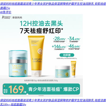
袋鼠妈妈祛痘面霜滋润青少年男女孩护肤品保湿屏障修护霜学生控油润肤乳 安肌祛痘
面霜25g
40条评价
袋鼠妈妈祛痘面霜滋润青少年男女孩护肤品保湿屏障修护霜学生控油润肤乳 祛痘洁面
乳100g+祛痘面霜50g