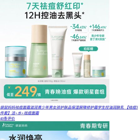
袋鼠妈妈祛痘面霜滋润青少年男女孩护肤品保湿屏障修护霜学生控油润肤乳 【祛痘3
件套】洁+水+祛痘面霜
40条评价