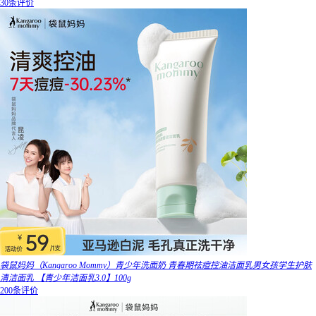
30条评价
袋鼠妈妈（Kangaroo Mommy）青少年洗面奶 青春期祛痘控油洁面乳男女孩学生护肤
清洁面乳 【青少年洁面乳3.0】100g
200条评价