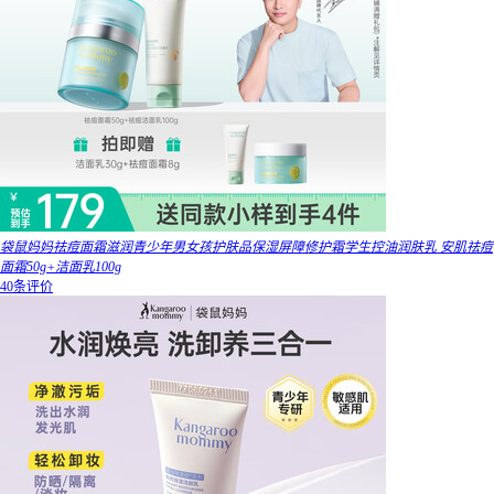
袋鼠妈妈祛痘面霜滋润青少年男女孩护肤品保湿屏障修护霜学生控油润肤乳 安肌祛痘
面霜50g+洁面乳100g
40条评价