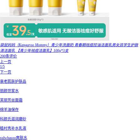
袋鼠妈妈（Kangaroo Mommy）青少年洗面奶 青春期祛痘控油洁面乳男女孩学生护肤
清洁面乳 【青少年祛痘洁面乳】100g*3支
200条评价
上一页
1/5
下一页
衰老肌肤护肤品
丽颜世家水
芙丽芳丝面霜
绵羊油保存
科颜氏滋润磨砂
植村秀补水乳液
sulwhasoo爽肤水