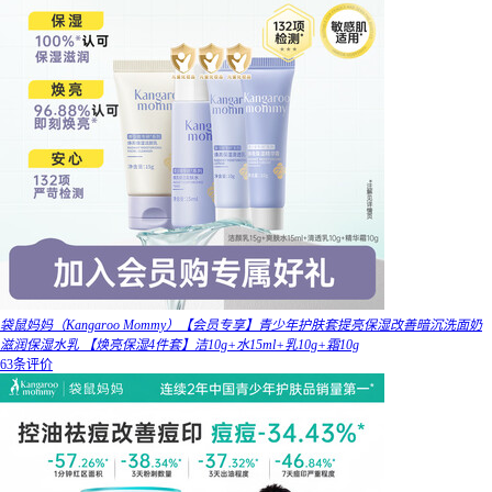
袋鼠妈妈（Kangaroo Mommy）【会员专享】青少年护肤套提亮保湿改善暗沉洗面奶
滋润保湿水乳 【焕亮保湿4件套】洁10g+水15ml+乳10g+霜10g
63条评价