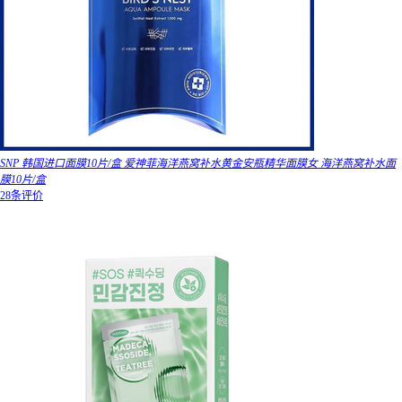
SNP 韩国进口面膜10片/盒 爱神菲海洋燕窝补水黄金安瓶精华面膜女 海洋燕窝补水面
膜10片/盒
28条评价