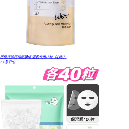
屈臣氏牌压缩面膜纸 湿敷专用15粒（心形）
200条评价