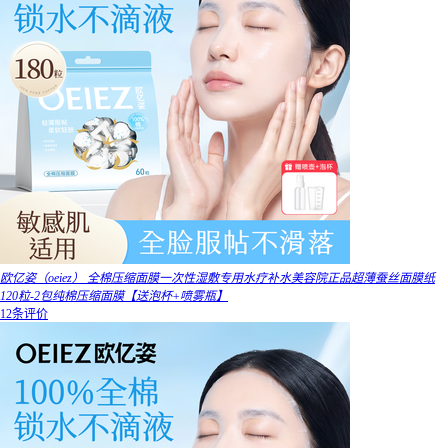
欧亿姿（oeiez） 全棉压缩面膜一次性湿敷专用水疗补水美容院正品超薄蚕丝面膜纸
120粒-2包纯棉压缩面膜【送泡杯+喷雾瓶】
12条评价