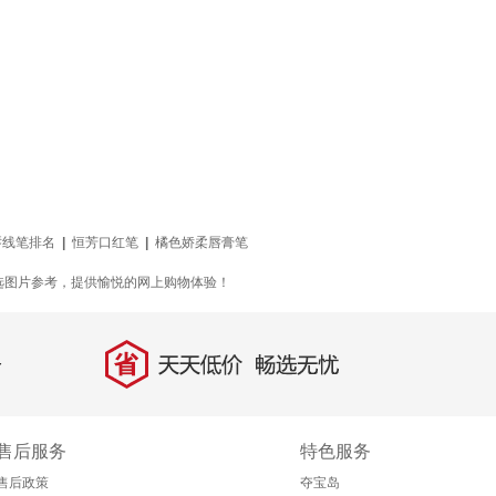
唇线笔排名
|
恒芳口红笔
|
橘色娇柔唇膏笔
选图片参考，提供愉悦的网上购物体验！
省
天天低价，畅选无忧
售后服务
特色服务
售后政策
夺宝岛