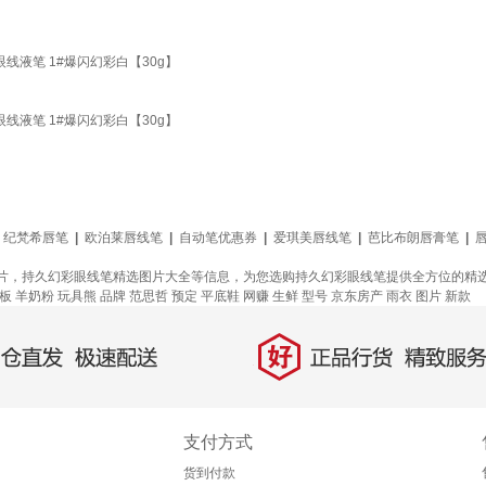
线液笔 1#爆闪幻彩白【30g】
线液笔 1#爆闪幻彩白【30g】
纪梵希唇笔
|
欧泊莱唇线笔
|
自动笔优惠券
|
爱琪美唇线笔
|
芭比布朗唇膏笔
|
片，持久幻彩眼线笔精选图片大全等信息，为您选购持久幻彩眼线笔提供全方位的精
板
羊奶粉
玩具熊
品牌
范思哲
预定
平底鞋
网赚
生鲜
型号
京东房产
雨衣
图片
新款
好
直发，极速配送
正品行货，精致服务
支付方式
货到付款