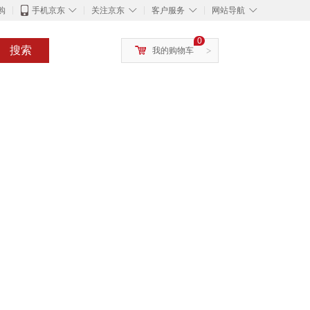
◇
◇
◇
◇
购
手机京东
关注京东
客户服务
网站导航
0
搜索
我的购物车
>