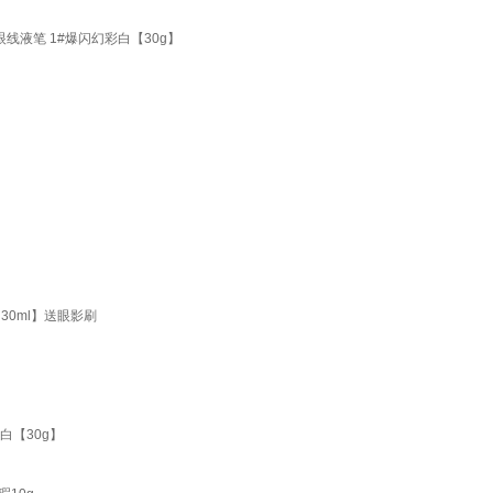
线液笔 1#爆闪幻彩白【30g】
0ml】送眼影刷
白【30g】