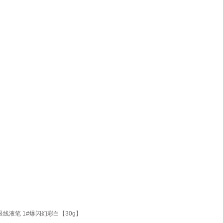
线液笔 1#爆闪幻彩白【30g】