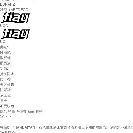
EUNARZ
雅蔻（ARTDECO）
UOG
UOL
类别:
卧蚕笔
眼线笔
眼线液
功效:
持久防水
防汗/水
美容修饰
防晕染
易上色
速干
不易脱色
综合
销量
评论数
新品
价格
1
/
1
<
>
韩黛妍（HANDAIYAN）彩色眼线笔儿童舞台妆表演出专用面脸部彩绘笔防水不晕染眼
3+
条评论