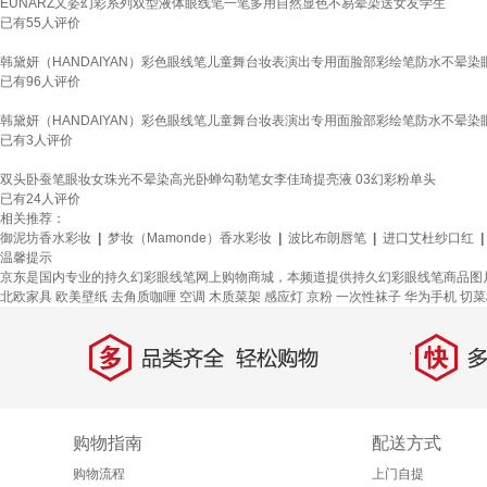
EUNARZ又姿幻彩系列双型液体眼线笔一笔多用自然显色不易晕染送女友学生
已有
55
人评价
韩黛妍（HANDAIYAN）彩色眼线笔儿童舞台妆表演出专用面脸部彩绘笔防水不晕染眼
已有
96
人评价
韩黛妍（HANDAIYAN）彩色眼线笔儿童舞台妆表演出专用面脸部彩绘笔防水不晕染眼
已有
3
人评价
双头卧蚕笔眼妆女珠光不晕染高光卧蝉勾勒笔女李佳琦提亮液 03幻彩粉单头
已有
24
人评价
相关推荐：
御泥坊香水彩妆
|
梦妆（Mamonde）香水彩妆
|
波比布朗唇笔
|
进口艾杜纱口红
|
温馨提示
京东是国内专业的持久幻彩眼线笔网上购物商城，本频道提供持久幻彩眼线笔商品图
北欧家具
欧美壁纸
去角质咖喱
空调
木质菜架
感应灯
京粉
一次性袜子
华为手机
切菜
多
快
品类齐全，轻松购物
多仓
购物指南
配送方式
购物流程
上门自提