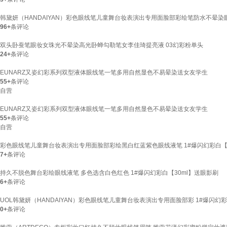
韩黛妍（HANDAIYAN）彩色眼线笔儿童舞台妆表演出专用面脸部彩绘笔防水不晕染眼
96+
条评论
双头卧蚕笔眼妆女珠光不晕染高光卧蝉勾勒笔女李佳琦提亮液 03幻彩粉单头
24+
条评论
EUNARZ又姿幻彩系列双型液体眼线笔一笔多用自然显色不易晕染送女友学生
55+
条评论
自营
EUNARZ又姿幻彩系列双型液体眼线笔一笔多用自然显色不易晕染送女友学生
55+
条评论
自营
彩色眼线笔儿童舞台妆表演出专用面脸部彩绘黑白红蓝紫色眼线液笔 1#爆闪幻彩白【3
7+
条评论
持久不脱色舞台彩绘眼线液笔 多色选含白色红色 1#爆闪幻彩白【30ml】送眼影刷
6+
条评论
UOL韩黛妍（HANDAIYAN）彩色眼线笔儿童舞台妆表演出专用面脸部彩 1#爆闪幻彩
0+
条评论