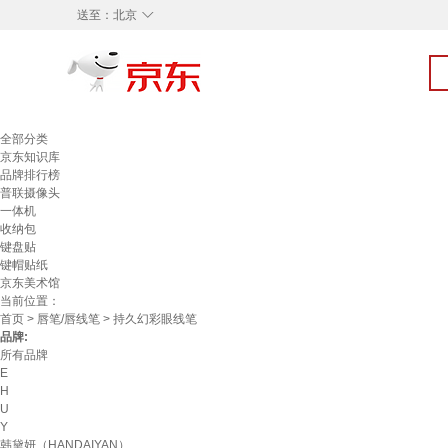
◇
送至：
北京
全部分类
京东知识库
品牌排行榜
普联摄像头
一体机
收纳包
键盘贴
键帽贴纸
京东美术馆
当前位置：
首页
>
唇笔/唇线笔
> 持久幻彩眼线笔
品牌:
所有品牌
E
H
U
Y
韩黛妍（HANDAIYAN）