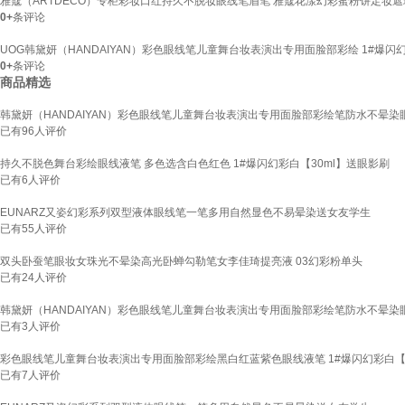
雅蔻（ARTDECO）专柜彩妆口红持久不脱妆眼线笔眉笔 雅蔻花漾幻彩蜜粉饼定妆遮瑕
0+
条评论
UOG韩黛妍（HANDAIYAN）彩色眼线笔儿童舞台妆表演出专用面脸部彩绘 1#爆闪幻
0+
条评论
商品精选
韩黛妍（HANDAIYAN）彩色眼线笔儿童舞台妆表演出专用面脸部彩绘笔防水不晕染眼
已有
96
人评价
持久不脱色舞台彩绘眼线液笔 多色选含白色红色 1#爆闪幻彩白【30ml】送眼影刷
已有
6
人评价
EUNARZ又姿幻彩系列双型液体眼线笔一笔多用自然显色不易晕染送女友学生
已有
55
人评价
双头卧蚕笔眼妆女珠光不晕染高光卧蝉勾勒笔女李佳琦提亮液 03幻彩粉单头
已有
24
人评价
韩黛妍（HANDAIYAN）彩色眼线笔儿童舞台妆表演出专用面脸部彩绘笔防水不晕染眼
已有
3
人评价
彩色眼线笔儿童舞台妆表演出专用面脸部彩绘黑白红蓝紫色眼线液笔 1#爆闪幻彩白【3
已有
7
人评价