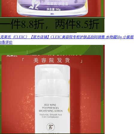
克莱氏（CLEXC）【官方店铺】CLEXC美容院专柜护肤品刮码销售 水吻霜50g 小紫瓶
0条评价