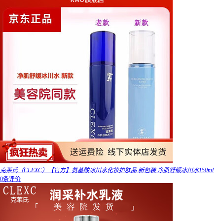
克莱氏（CLEXC）【官方】氨基酸冰川水化妆护肤品 新包装 净肌舒缓冰川水150ml
0条评价