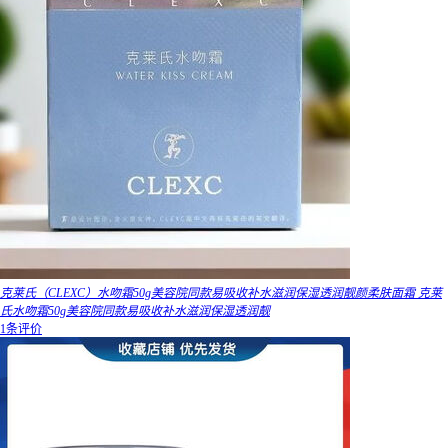
克莱氏（CLEXC）水吻霜50g美容院同款易吸收补水滋润保湿透润靓颜柔肤面霜 克莱
氏水吻霜50g美容院同款易吸收补水滋润保湿透润靓
1条评价