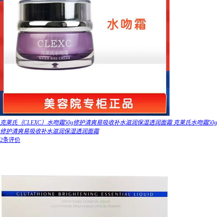
克莱氏（CLEXC）水吻霜50g修护清爽易吸收补水滋润保湿透润面霜 克莱氏水吻霜50g
修护清爽易吸收补水滋润保湿透润面霜
2条评价