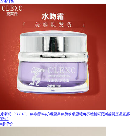
22条评价
克莱氏（CLEXC）水吻霜50g小紫瓶补水锁水保湿清爽不油腻滋润美容院正品正品
50mL
0条评价