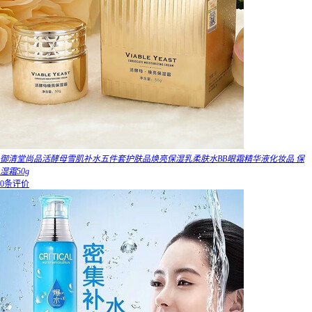
御清堂尚品活酵母雪肌补水五件套护肤品焕亮保湿乳柔肤水BB眼霜精华液化妆品 保
湿霜50g
0条评价