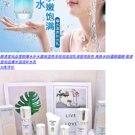
御清堂尚品雪颜爆水补水霜保湿亮泽倍润滋润乳液提亮肤色 爽肤水BB霜眼霜精 御清
堂尚品爆水滋润补水乳
39条评价