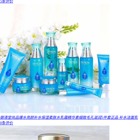
5条评价
御清堂尚品爆水亮颜补水保湿柔肤水乳霜精华素细致毛孔滋润5件套正品 补水洁面乳
0条评价