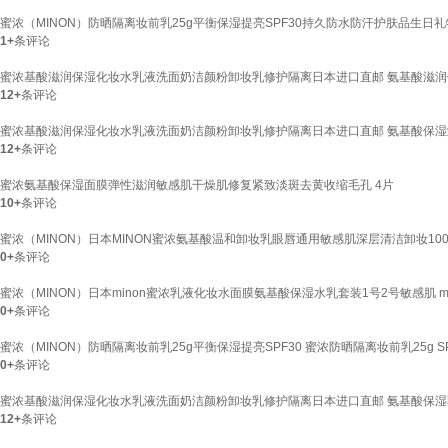
蜜浓（MINON）防晒隔离妆前乳25g平衡保湿提亮SPF30持久防水防汗护肤品生日礼物 
1+
条评论
蜜浓基酸滋润保湿化妆水乳液洗面奶洁颜粉卸妆乳修护隔离日本进口直邮 氨基酸滋润
12+
条评论
蜜浓基酸滋润保湿化妆水乳液洗面奶洁颜粉卸妆乳修护隔离日本进口直邮 氨基酸保湿卸妆
12+
条评论
蜜浓氨基酸保湿面膜弹性滋润敏感肌干燥肌修复紧致淡斑去黄收缩毛孔 4片
10+
条评论
蜜浓（MINON）日本MINON蜜浓氨基酸温和卸妆乳眼唇通用敏感肌深层清洁卸妆100
0+
条评论
蜜浓（MINON）日本minon蜜浓乳液化妆水面膜氨基酸保湿水乳套装1号2号敏感肌 min
0+
条评论
蜜浓（MINON）防晒隔离妆前乳25g平衡保湿提亮SPF30 蜜浓防晒隔离妆前乳25g SP
0+
条评论
蜜浓基酸滋润保湿化妆水乳液洗面奶洁颜粉卸妆乳修护隔离日本进口直邮 氨基酸保湿乳
12+
条评论