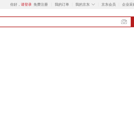
◇
你好，
请登录
免费注册
我的订单
我的京东
京东会员
企业采