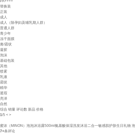
PA++++
替换装
正装
成人
成人（除孕妇及哺乳期人群）
普通人群
青少年
冻干面膜
膏/霜状
凝胶
泡沫
基础包装
其他
喷雾
乳液
霜状
精华
遮瑕
亮泽
自然
综合
销量
评论数
新品
价格
1
/
5
<
>
蜜浓（MINON）泡泡沐浴露500ml氨基酸保湿洗发沐浴二合一敏感肌护肤生日礼物 泡
7+
条评论