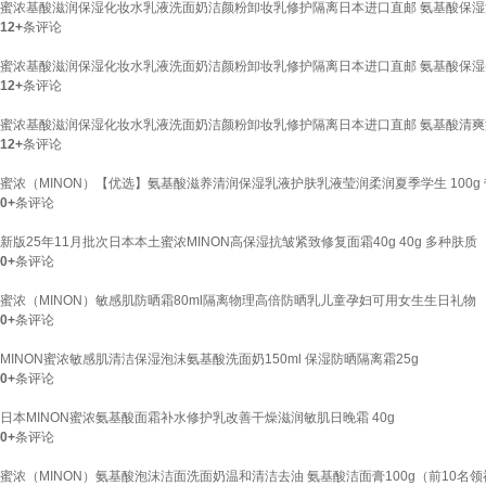
蜜浓基酸滋润保湿化妆水乳液洗面奶洁颜粉卸妆乳修护隔离日本进口直邮 氨基酸保湿泡
12+
条评论
蜜浓基酸滋润保湿化妆水乳液洗面奶洁颜粉卸妆乳修护隔离日本进口直邮 氨基酸保湿美
12+
条评论
蜜浓基酸滋润保湿化妆水乳液洗面奶洁颜粉卸妆乳修护隔离日本进口直邮 氨基酸清爽型化
12+
条评论
蜜浓（MINON）【优选】氨基酸滋养清润保湿乳液护肤乳液莹润柔润夏季学生 100g
0+
条评论
新版25年11月批次日本本土蜜浓MINON高保湿抗皱紧致修复面霜40g 40g 多种肤质
0+
条评论
蜜浓（MINON）敏感肌防晒霜80ml隔离物理高倍防晒乳儿童孕妇可用女生生日礼物
0+
条评论
MINON蜜浓敏感肌清洁保湿泡沫氨基酸洗面奶150ml 保湿防晒隔离霜25g
0+
条评论
日本MINON蜜浓氨基酸面霜补水修护乳改善干燥滋润敏肌日晚霜 40g
0+
条评论
蜜浓（MINON）氨基酸泡沫洁面洗面奶温和清洁去油 氨基酸洁面膏100g（前10名