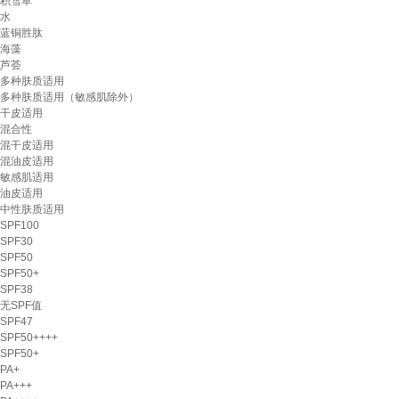
积雪草
水
蓝铜胜肽
海藻
芦荟
多种肤质适用
多种肤质适用（敏感肌除外）
干皮适用
混合性
混干皮适用
混油皮适用
敏感肌适用
油皮适用
中性肤质适用
SPF100
SPF30
SPF50
SPF50+
SPF38
无SPF值
SPF47
SPF50++++
SPF50+
PA+
PA+++