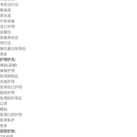
专科治疗仪
吸痰器
雾化器
中医保健
造口护理
血糖仪
射频美容仪
理疗仪
胰岛素注射用品
更多
护理护具:
膏贴(器械)
鼻喉护理
医用棉制品
失能护理
医用伤口护理
眼部护理
医用防护用品
口罩
暖贴
医用口腔护理
医用私护
更多
面部护肤:
T区护理