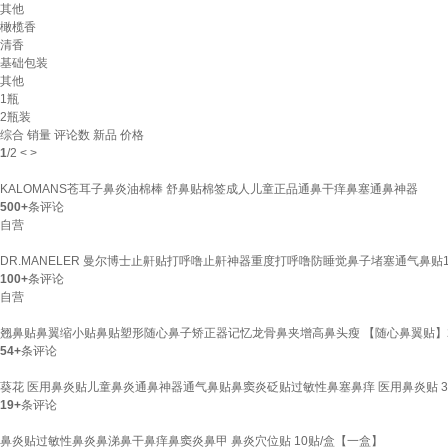
其他
橄榄香
清香
基础包装
其他
1瓶
2瓶装
综合
销量
评论数
新品
价格
1
/
2
<
>
KALOMANS苍耳子鼻炎油棉棒 舒鼻贴棉签成人儿童正品通鼻干痒鼻塞通鼻神器
500+
条评论
自营
DR.MANELER 曼尔博士止鼾贴打呼噜止鼾神器重度打呼噜防睡觉鼻子堵塞通气鼻贴1
100+
条评论
自营
翘鼻贴鼻翼缩小贴鼻贴塑形随心鼻子矫正器记忆龙骨鼻夹增高鼻头瘦 【随心鼻翼贴】
54+
条评论
葵花 医用鼻炎贴儿童鼻炎通鼻神器通气鼻贴鼻窦炎砭贴过敏性鼻塞鼻痒 医用鼻炎贴 3盒
19+
条评论
鼻炎贴过敏性鼻炎鼻涕鼻干鼻痒鼻窦炎鼻甲 鼻炎穴位贴 10贴/盒【一盒】