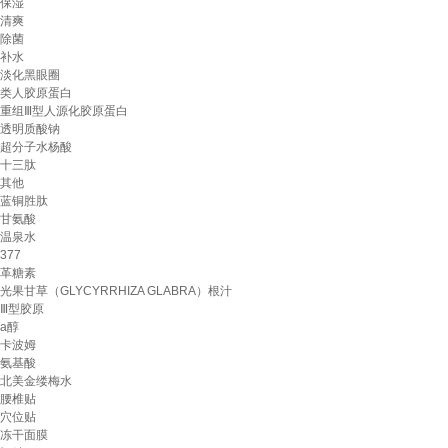
保湿
清爽
除菌
补水
淡化黑眼圈
类人胶原蛋白
重组Ⅲ型人源化胶原蛋白
透明质酸钠
超分子水杨酸
十三肽
其他
蓝铜胜肽
甘氨酸
温泉水
377
革糖素
光果甘草（GLYCYRRHIZA GLABRA）根汁
Ⅲ型胶原
a醇
卡波姆
氨基酸
北美金缕梅水
腰椎贴
穴位贴
冻干面膜