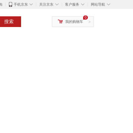
◇
◇
◇
◇
购
手机京东
关注京东
客户服务
网站导航
0
搜索
我的购物车
>