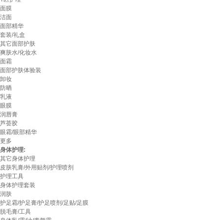
面膜
洁面
面部精华
套装/礼盒
其它面部护肤
爽肤水/化妆水
面霜
面部护肤体验装
卸妆
防晒
乳液
眼膜
润唇膏
芦荟胶
眼霜/眼部精华
更多
身体护理:
其它身体护理
皮肤乳膏/外用贴剂/护理喷剂
护理工具
身体护理套装
润肤
护足霜/护足膏/护足喷剂/足贴/足膜
脱毛膏/工具