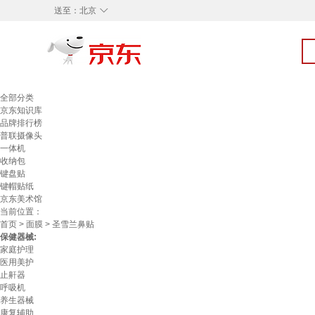
◇
送至：
北京
全部分类
京东知识库
品牌排行榜
普联摄像头
一体机
收纳包
键盘贴
键帽贴纸
京东美术馆
当前位置：
首页
>
面膜
> 圣雪兰鼻贴
保健器械:
家庭护理
医用美护
止鼾器
呼吸机
养生器械
康复辅助