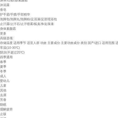
身体乳/霜/油/素颜霜
沐浴露
香皂
护手霜/手膜/手部精华
泡脚包/泡脚丸/泡脚粉/足浴液/足部瑶浴包
止汗露/止汗石/止汗喷雾/狐臭净/走珠液
身体素颜霜
更多
高级选项:
存储温度
适用季节
适宜人群
功效
主要成分
主要功效成分
类别
国产/进口
适用范围
常温(10-30℃)
阴凉(不超过20℃)
四季通用
春季
夏季
冬季
成人
婴幼儿
儿童
其他
去屑
芳香
助眠
缓解疲劳
止咳