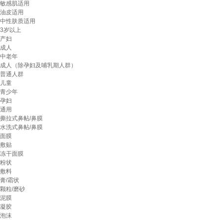
敏感肌适用
油皮适用
中性肤质适用
3岁以上
产妇
成人
中老年
成人（除孕妇及哺乳期人群）
普通人群
儿童
青少年
孕妇
通用
撕拉式鼻帖/鼻膜
水洗式鼻帖/鼻膜
面膜
敷贴
冻干面膜
粉状
敷料
膏/霜状
颗粒/磨砂
泥膜
凝胶
泡沫