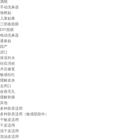
酒精
手动洗鼻器
颈椎贴
儿童贴膏
三部曲面膜
DIY面膜
电动洗鼻器
通鼻贴
国产
进口
保湿补水
祛痘消炎
术后修复
敏感祛红
缓解皮炎
去闭口
改善毛孔
缓解刺痛
其他
多种肤质适用
多种肤质适用（敏感肌除外）
干敏皮适用
干皮适用
混干皮适用
混油皮适用