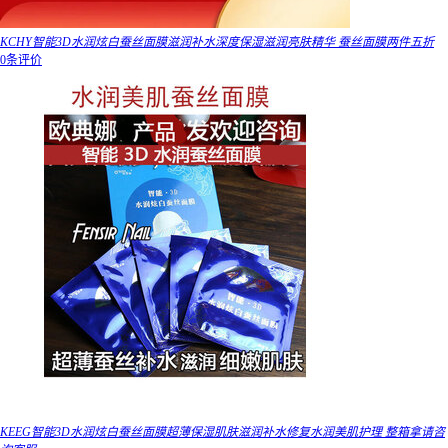
KCHY智能3D水润炫白蚕丝面膜滋润补水深度保湿滋润亮肤精华 蚕丝面膜两件五折
0条评价
KEEG智能3D水润炫白蚕丝面膜超薄保湿肌肤滋润补水修复水润美肌护理 整箱拿请咨