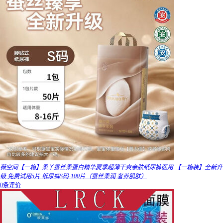
薇空间【一箱】柔丫蚕丝柔蛋白精华夏季超薄干爽亲肤纸尿裤医用 【一箱装】全新升
级 免费试用5片 纸尿裤S码-100片（蚕丝柔润 奢养肌肤）
0条评价