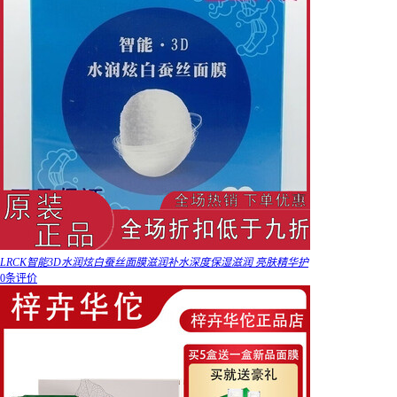
LRCK智能3D水润炫白蚕丝面膜滋润补水深度保湿滋润 亮肤精华护
0条评价