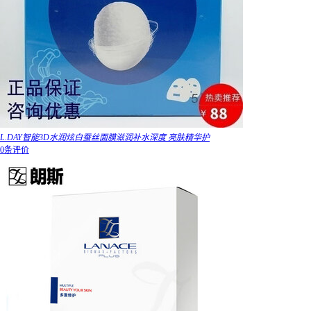
L.DAY智能3D水润炫白蚕丝面膜滋润补水深度 亮肤精华护
0条评价