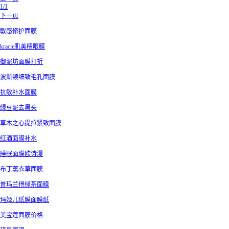
1/1
下一页
敏感修护面膜
kracie肌美精眼膜
御泥坊面膜打折
波斯顿细致毛孔面膜
抗敏补水面膜
绿豆泥去黑头
草木之心提拉紧致面膜
红酒面膜补水
睡眠面膜欧诗漫
布丁薰衣草面膜
普玛兰得绿茶面膜
玛姬儿纸膜面膜纸
美宝莲面膜价格