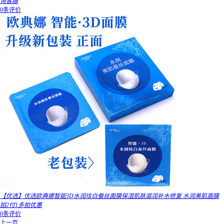
询客服
0条评价
【优选】优选欧典娜智能3D水润炫白蚕丝面膜保湿肌肤滋润补水修复 水润美肌面膜
拍2付1多拍优惠
0条评价
上一页