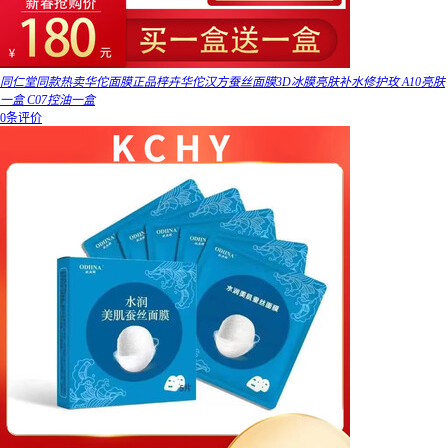
同仁堂同款热卖华佗面膜正品梓卉华佗汉方蚕丝面膜3D冰膜亮肤补水修护玫 A10亮肤
一盒 C07控油一盒
0条评价