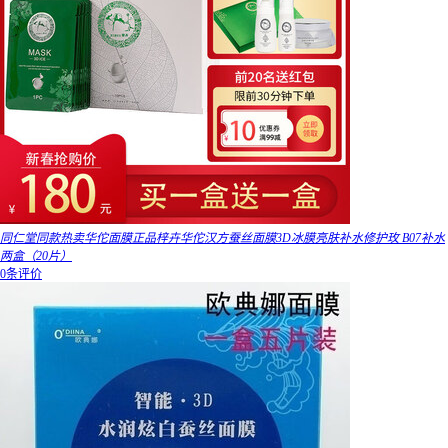
同仁堂同款热卖华佗面膜正品梓卉华佗汉方蚕丝面膜3D冰膜亮肤补水修护玫 B07补水
两盒（20片）
0条评价