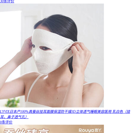
30条评价
LYVIX日本产100%真蚕丝挂耳面膜保湿防干燥3D立体透气睡眠美容医用 乳白色（挂
耳，鼻子透气孔）
0条评价