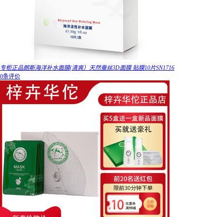
专柜正品朗斯海洋补水面膜(清爽）天然蚕丝3D面膜 贴膜10片SN1716
0条评价