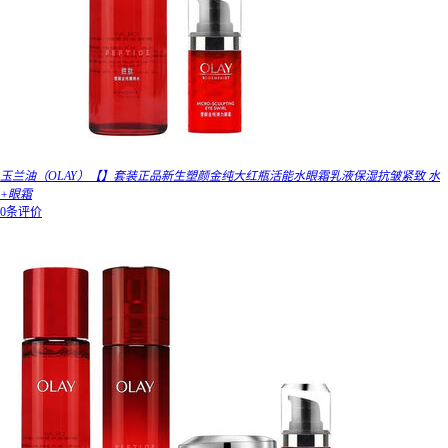
玉兰油（OLAY）【】套装正品新生塑颜金纯大红瓶活能水眼霜乳液保湿抗皱紧致 水
+眼霜
0条评价