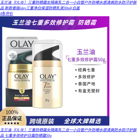
玉兰油（OLAY）三重防晒霜女隔离乳二合一小白管户外防嗮水感清爽防水防汗护肤
品 新款泰版olay三重净白保湿防晒乳液30ml(白盖
4条评价
玉兰油（OLAY）三重防晒霜女隔离乳二合一小白管户外防嗮水感清爽防水防汗护肤
品 七重多效修护日霜防晒霜50g