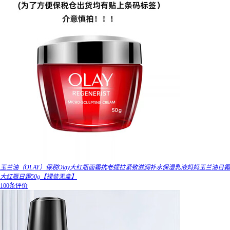
玉兰油（OLAY）保税Olay大红瓶面霜抗老提拉紧致滋润补水保湿乳液妈妈玉兰油日霜
大红瓶日霜50g【裸装无盒】
100条评价