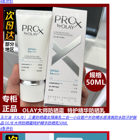
4条评价
玉兰油（OLAY）三重防晒霜女隔离乳二合一小白管户外防嗮水感清爽防水防汗护肤
品 OLAY大师防晒霜特护精华防晒乳50ML
4条评价