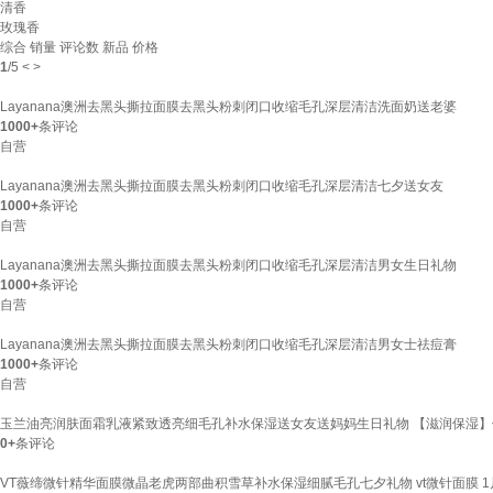
清香
玫瑰香
综合
销量
评论数
新品
价格
1
/
5
<
>
Layanana澳洲去黑头撕拉面膜去黑头粉刺闭口收缩毛孔深层清洁洗面奶送老婆
1000+
条评论
自营
Layanana澳洲去黑头撕拉面膜去黑头粉刺闭口收缩毛孔深层清洁七夕送女友
1000+
条评论
自营
Layanana澳洲去黑头撕拉面膜去黑头粉刺闭口收缩毛孔深层清洁男女生日礼物
1000+
条评论
自营
Layanana澳洲去黑头撕拉面膜去黑头粉刺闭口收缩毛孔深层清洁男女士祛痘膏
1000+
条评论
自营
玉兰油亮润肤面霜乳液紧致透亮细毛孔补水保湿送女友送妈妈生日礼物 【滋润保湿】保
0+
条评论
VT薇缔微针精华面膜微晶老虎两部曲积雪草补水保湿细腻毛孔七夕礼物 vt微针面膜 1