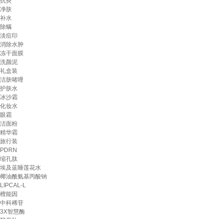
抗炎
净肤
补水
除螨
淡痘印
消除水肿
冻干面膜
洗颜泥
礼盒装
洁肤啫哩
护肤水
冰沙霜
化妆水
眼霜
洁面粉
精华霜
旅行装
PDRN
缩孔肽
埃及蓝睡莲花水
椰油酰氨基丙酸钠
LIPCAL-L
檀能因
中科稀苷
3X智慧酶