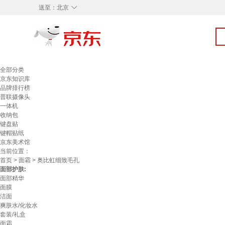
◇
送至：
北京
全部分类
京东知识库
品牌排行榜
普联摄像头
一体机
收纳包
键盘贴
键帽贴纸
京东美术馆
当前位置：
首页
>
面霜
> 奥比虹细致毛孔
面部护肤:
面部精华
面膜
洁面
爽肤水/化妆水
套装/礼盒
面霜