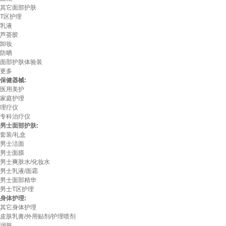
其它面部护肤
T区护理
乳液
芦荟胶
卸妆
防晒
面部护肤体验装
更多
保健器械:
医用美护
家庭护理
理疗仪
专科治疗仪
男士面部护肤:
套装/礼盒
男士洁面
男士面膜
男士爽肤水/化妆水
男士乳液/面霜
男士面部精华
男士T区护理
身体护理:
其它身体护理
皮肤乳膏/外用贴剂/护理喷剂
润肤