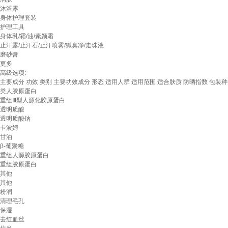
沐浴露
身体护理套装
护理工具
身体乳/霜/油/素颜霜
止汗露/止汗石/止汗喷雾/狐臭净/走珠液
磨砂膏
更多
高级选项:
主要成分
功效
类别
主要功效成分
形态
适用人群
适用范围
适合肤质
防晒指数
包装种
类人胶原蛋白
重组Ⅲ型人源化胶原蛋白
透明质酸
透明质酸钠
卡波姆
甘油
β-葡聚糖
重组人源胶原蛋白
重组胶原蛋白
其他
其他
粉润
清理毛孔
保湿
去红血丝