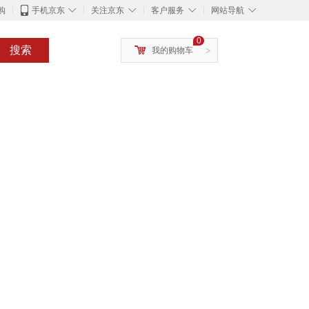
◇
◇
◇
◇
购
手机京东
关注京东
客户服务
网站导航
0
搜索
我的购物车
>