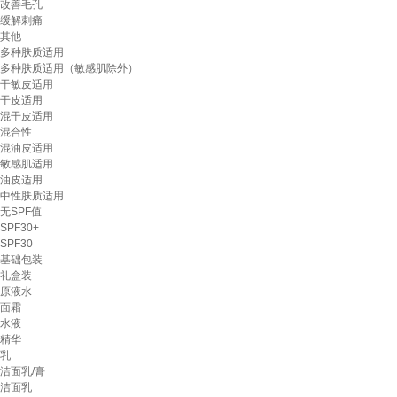
改善毛孔
缓解刺痛
其他
多种肤质适用
多种肤质适用（敏感肌除外）
干敏皮适用
干皮适用
混干皮适用
混合性
混油皮适用
敏感肌适用
油皮适用
中性肤质适用
无SPF值
SPF30+
SPF30
基础包装
礼盒装
原液水
面霜
水液
精华
乳
洁面乳/膏
洁面乳