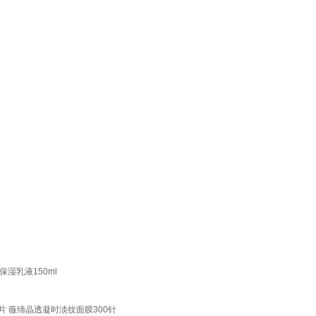
湿乳液150ml
片 薇缔晶透凝时淡纹面膜300针