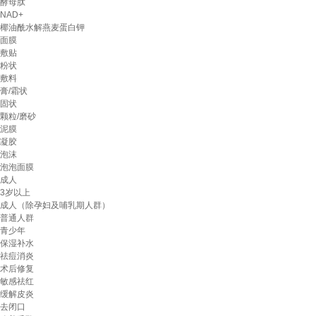
酵母肽
NAD+
椰油酰水解燕麦蛋白钾
面膜
敷贴
粉状
敷料
膏/霜状
固状
颗粒/磨砂
泥膜
凝胶
泡沫
泡泡面膜
成人
3岁以上
成人（除孕妇及哺乳期人群）
普通人群
青少年
保湿补水
祛痘消炎
术后修复
敏感祛红
缓解皮炎
去闭口