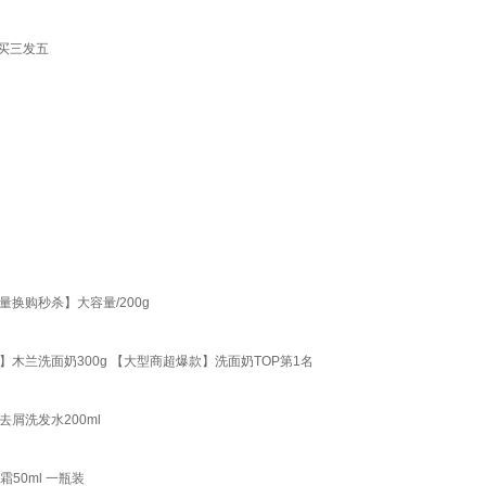
 买三发五
换购秒杀】大容量/200g
兰洗面奶300g 【大型商超爆款】洗面奶TOP第1名
屑洗发水200ml
50ml 一瓶装