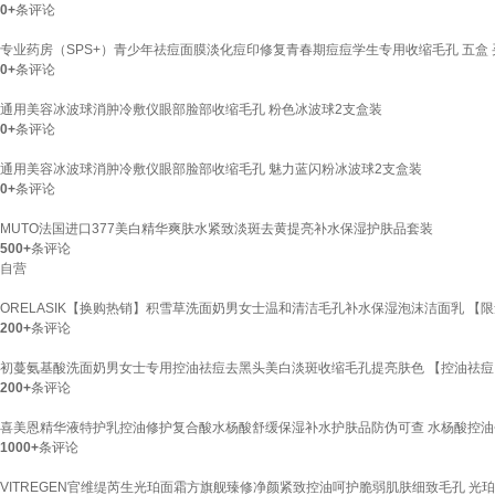
0+
条评论
专业药房（SPS+）青少年祛痘面膜淡化痘印修复青春期痘痘学生专用收缩毛孔 五盒
0+
条评论
通用美容冰波球消肿冷敷仪眼部脸部收缩毛孔 粉色冰波球2支盒装
0+
条评论
通用美容冰波球消肿冷敷仪眼部脸部收缩毛孔 魅力蓝闪粉冰波球2支盒装
0+
条评论
MUTO法国进口377美白精华爽肤水紧致淡斑去黄提亮补水保湿护肤品套装
500+
条评论
自营
ORELASIK【换购热销】积雪草洗面奶男女士温和清洁毛孔补水保湿泡沫洁面乳 【限量
200+
条评论
初蔓氨基酸洗面奶男女士专用控油祛痘去黑头美白淡斑收缩毛孔提亮肤色 【控油祛痘】木
200+
条评论
喜美恩精华液特护乳控油修护复合酸水杨酸舒缓保湿补水护肤品防伪可查 水杨酸控油去
1000+
条评论
VITREGEN官维缇芮生光珀面霜方旗舰臻修净颜紧致控油呵护脆弱肌肤细致毛孔 光珀霜