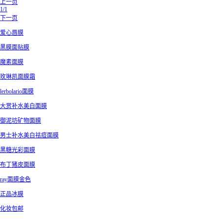
上一页
1/1
下一页
爱心唇膜
黑膜面贴膜
魔素面膜
玫琳凯面膜霜
lerbolario面膜
大赏补水美白面膜
御泥坊矿物面膜
男士补水美白祛痘面膜
黑糖光彩面膜
布丁猪皮面膜
ray面膜金色
正品冰膜
化妆包邮