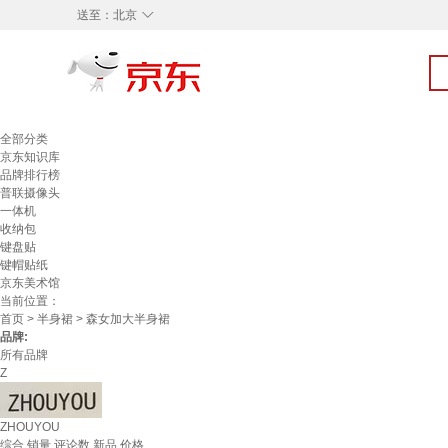
◇
送至：
北京
全部分类
京东知识库
品牌排行榜
普联摄像头
一体机
收纳包
键盘贴
键帽贴纸
京东美术馆
当前位置：
首页
>
半身裙
> 森女加大半身裙
品牌:
所有品牌
Z
ZHOUYOU
综合
销量
评论数
新品
价格