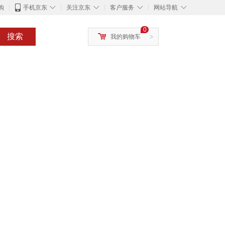
◇
◇
◇
◇
购
手机京东
关注京东
客户服务
网站导航
0
搜索
我的购物车
>