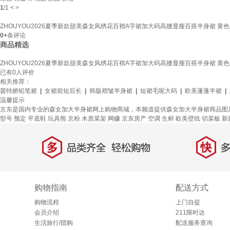
1
/
1
<
>
ZHOUYOU2026夏季新款甜美森女风绣花百褶A字裙加大码高腰显瘦百搭半身裙 黄色 
0+
条评论
商品精选
ZHOUYOU2026夏季新款甜美森女风绣花百褶A字裙加大码高腰显瘦百搭半身裙 黄色 
已有
0
人评价
相关推荐：
茵特娇铅笔裙
|
女裙前短后长
|
韩版褶皱半身裙
|
短裙毛呢大码
|
欧美蓬蓬半裙
|
温馨提示
京东是国内专业的森女加大半身裙网上购物商城，本频道提供森女加大半身裙商品图
型号
预定
平底鞋
玩具熊
京粉
木质菜架
网赚
京东房产
空调
生鲜
欧美壁纸
切菜板
新
多
快
品类齐全，轻松购物
多仓
购物指南
配送方式
购物流程
上门自提
会员介绍
211限时达
生活旅行/团购
配送服务查询