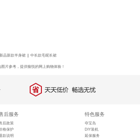
新品新款半身裙
|
中长款毛呢长裙
选图片参考，提供愉悦的网上购物体验！
省
天天低价，畅选无忧
售后服务
特色服务
售后政策
夺宝岛
价格保护
DIY装机
退款说明
延保服务