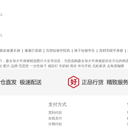
L
L
新款春夏长裙
|
蓬蓬打底裙
|
百褶短裙学院风
|
格子短裙学生
|
高档毛呢半身裙
|
片，森女加大半身裙精选图片大全等信息，为您选购森女加大半身裙提供全方位的精
款
图片
品牌
范思哲
一次性袜子
感应灯
羊奶粉
雨衣
华为手机
北欧家具
去角质咖喱
好
直发，极速配送
正品行货，精致服务
支付方式
货到付款
在线支付
分期付款