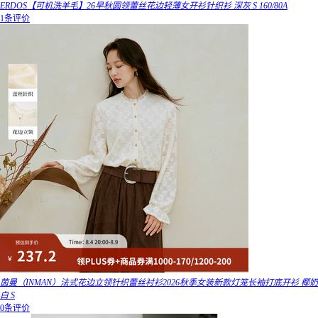
ERDOS【可机洗羊毛】26早秋圆领蕾丝花边轻薄女开衫针织衫 深灰 S 160/80A
1条评价
茵曼（INMAN）法式花边立领针织蕾丝衬衫2026秋季女装新款灯笼长袖打底开衫 椰奶
白 S
0条评价