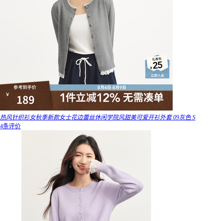
热风针织衫女秋季新款女士花边蕾丝休闲学院风甜美可爱开衫外套 09灰色 S
4条评价