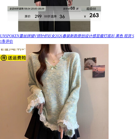
UNSPOKEN蕾丝拼接V领针织衫女2026春装新款原创设计感显瘦打底衫 黑色 现货 S
1条评价