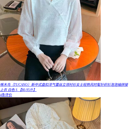
啄木鸟（TUCANO）新中式盘扣洋气蕾丝立领衬衫女士轻熟风时髦针织衫泡泡袖拼接
上衣 白色 S 【80-95斤】
4条评价