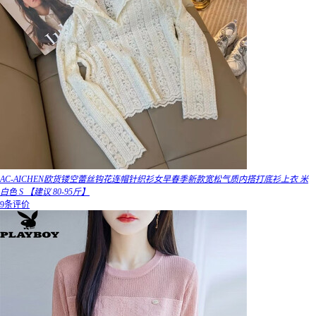
AC-AICHEN欧货镂空蕾丝钩花连帽针织衫女早春季新款宽松气质内搭打底衫上衣 米
白色 S 【建议 80-95斤】
9条评价