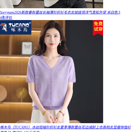
Sorrynam2026新款春秋蕾丝长袖薄针织衫毛衣女娃娃领洋气宽松外穿 米白色 S
4条评价
啄木鸟（TUCANO）冰丝短袖针织衫女夏季薄款蕾丝花边减龄上衣高档女显瘦体恤衫