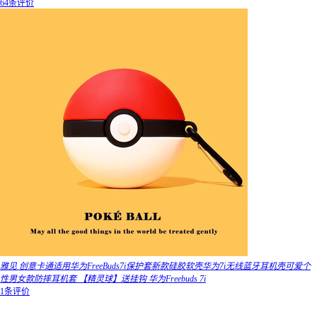
64条评价
雅见 创意卡通适用华为FreeBuds7i保护套新款硅胶软壳华为7i无线蓝牙耳机壳可爱个
性男女款防摔耳机套 【精灵球】送挂钩 华为Freebuds 7i
1条评价