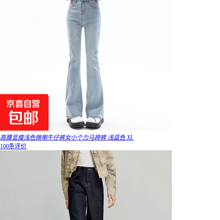
高腰显瘦浅色微喇牛仔裤女小个力马蹄裤 浅蓝色 XL
100条评价