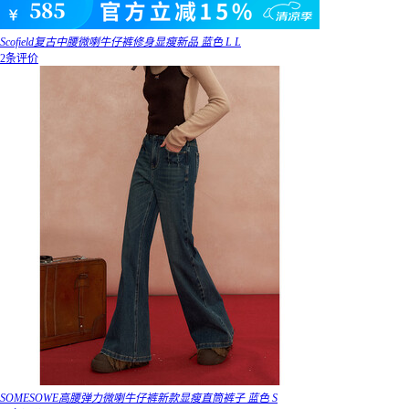
Scofield复古中腰微喇牛仔裤修身显瘦新品 蓝色 L L
2条评价
SOMESOWE高腰弹力微喇牛仔裤新款显瘦直筒裤子 蓝色 S