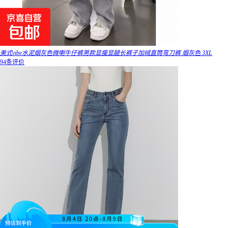
美式vibe水泥烟灰色微喇牛仔裤男款显瘦显腿长裤子加绒直筒弯刀裤 烟灰色 3XL
94条评价