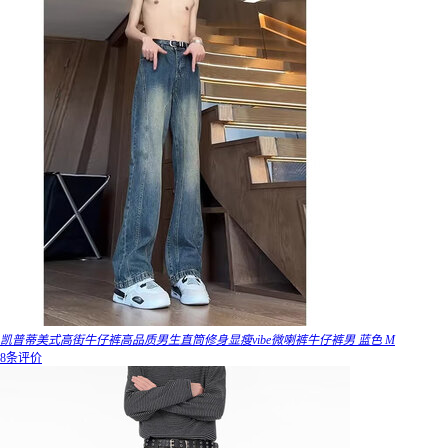
凯普蒂美式高街牛仔裤高品质男生直筒修身显瘦vibe微喇裤牛仔裤男 蓝色 M
8条评价