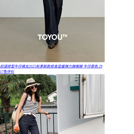
初语修型牛仔裤女2025秋季新款修身显瘦弹力微喇裤 牛仔原色 29
17条评价