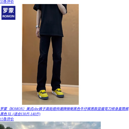
33条评价
罗蒙（ROMON）美式vibe裤子高街痞帅潮牌微喇黑色牛仔裤男款显瘦弯刀修身直筒裤
黑色 XL (适合130斤-140斤)
15条评价