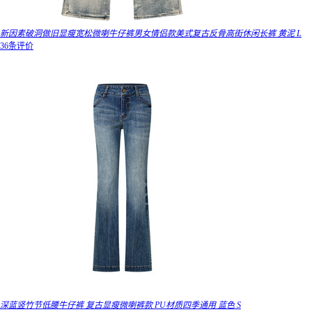
新因素破洞做旧显瘦宽松微喇牛仔裤男女情侣款美式复古反骨高街休闲长裤 黄泥 L
36条评价
深蓝竖竹节低腰牛仔裤 复古显瘦微喇裤款 PU材质四季通用 蓝色 S