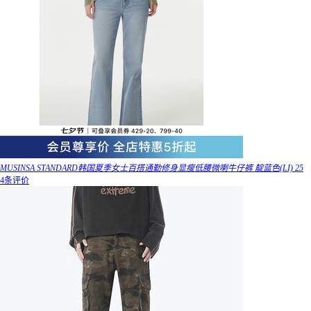
MUSINSA STANDARD韩国夏季女士百搭通勤修身显瘦低腰微喇牛仔裤 靛蓝色(LI) 25
4条评价