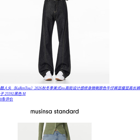
酷人头（KuRenTou）2026秋冬季美式ins高街设计感修身微喇原色牛仔裤显瘦显高长裤
子 25592黑色 M
0条评价