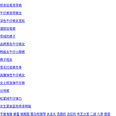
修身铅笔背带裤
牛仔裤背带裤女
深色牛仔裤女宽松
潮款铅笔裤
带绒的裤子
品牌黑色牛仔裤女
韩版女牛仔小脚裤
裤子短女
雪花打底裤冬季
高腰弹性牛仔裤女
女士修身弹牛仔裤
分垮裤
松紧绒牛仔弹力
女生夏装蓝色修身韩版
平板电脑
蜂蜜
坡跟鞋
雅马哈钢琴
水龙头
洗面奶
法拉利
布艺沙发
二胡
人参
唇膏