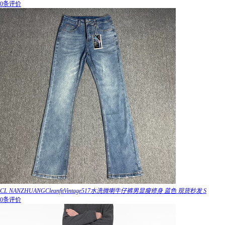
0条评价
CL NANZHUANGCleanfitVintage517水洗微喇牛仔裤男显瘦修身 蓝色 现货秒发 S
0条评价