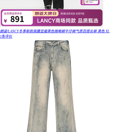
朗姿/LANCY冬季新款高腰显瘦黑色微喇裤牛仔裤气质百搭长裤 黑色 XL
1条评价