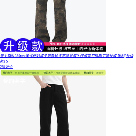
普戈斯0123Start美式迷彩裤子男款秋冬高腰显瘦牛仔裤弯刀微喇工装长裤 迷彩[升级
款] S
2条评价