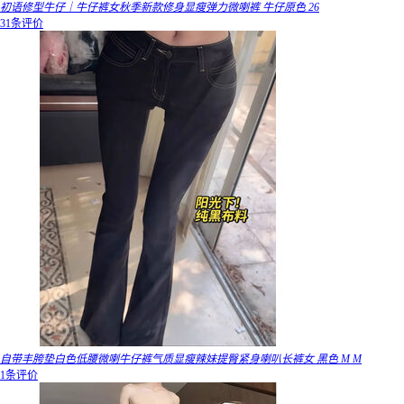
初语修型牛仔｜牛仔裤女秋季新款修身显瘦弹力微喇裤 牛仔原色 26
31条评价
自带丰胯垫白色低腰微喇牛仔裤气质显瘦辣妹提臀紧身喇叭长裤女 黑色 M M
1条评价