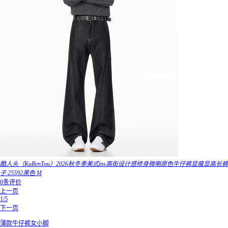
酷人头（KuRenTou）2026秋冬季美式ins高街设计感修身微喇原色牛仔裤显瘦显高长裤
子 25592黑色 M
0条评价
上一页
1/5
下一页
薄款牛仔裤女小脚