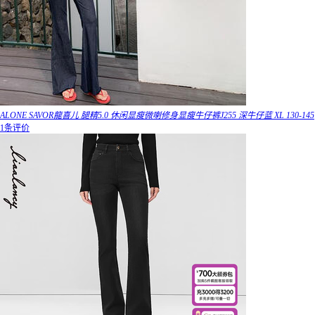
ALONE SAVOR龍喜儿 腿精5.0 休闲显瘦微喇修身显瘦牛仔裤J255 深牛仔蓝 XL 130-145
1条评价