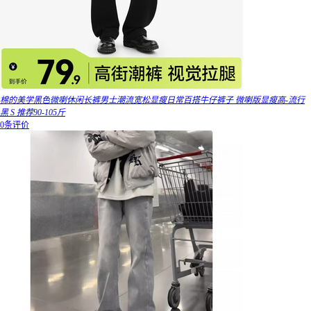
棉的美学黑色微喇休闲长裤男士潮流宽松显瘦日常百搭牛仔裤子 微喇版显瘦高-流行
黑 S 推荐90-105斤
0条评价