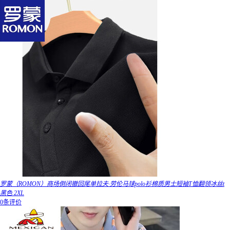
罗蒙（ROMON）商场倒闭撤回尾单拉夫·劳伦马球polo衫棉质男士短袖T恤翻领冰丝t
黑色 2XL
0条评价