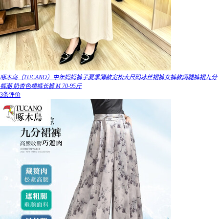
啄木鸟（TUCANO）中年妈妈裤子夏季薄款宽松大尺码冰丝裙裤女裤款阔腿裤裙九分
裤潮 奶杏色裙裤长裤 M 70-95斤
3条评价