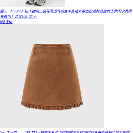
猫人（MiiOW）猫人抽绳工装轻薄透气纯色半身裙新款宽松遮胯显瘦女士休闲伞兵裙
骨白色 L 建议100-125斤
0条评价
5+（FivePlus）FIVE PLUS裤袢木耳边下摆短款半身裙简约纯色百搭通勤显瘦包臀裙