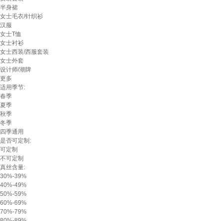
半身裙
女士毛衣/针织衫
汉服
女士T恤
女士衬衫
女士西装/西服套装
女士外套
设计师/潮牌
更多
适用季节:
春季
夏季
秋季
冬季
四季通用
是否可定制:
可定制
不可定制
真丝含量:
30%-39%
40%-49%
50%-59%
60%-69%
70%-79%
80%-89%