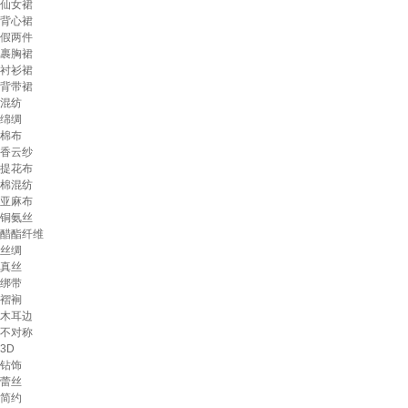
仙女裙
背心裙
假两件
裹胸裙
衬衫裙
背带裙
混纺
绵绸
棉布
香云纱
提花布
棉混纺
亚麻布
铜氨丝
醋酯纤维
丝绸
真丝
绑带
褶裥
木耳边
不对称
3D
钻饰
蕾丝
简约