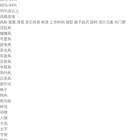
90%-94%
95%及以上
高级选项:
风格
图案
厚度
其它材质
材质
上市时间
领型
裙子款式
面料
流行元素
衣门襟
宫廷风
慵懒风
可爱风
甜美风
英伦风
军旅风
百搭风
学院风
简约风
日系风
新中式
格子
纯色
斑马纹
碎花
动物
人物
大花
文字
字母