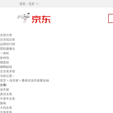
◇
送至：
北京
全部分类
京东知识库
品牌排行榜
普联摄像头
一体机
收纳包
键盘贴
键帽贴纸
京东美术馆
当前位置：
首页
>
连衣裙
> 桑蚕丝连衣裙夏短袖
女装:
连衣裙
真丝女装
中老年女装
旗袍
大码女装
女装套装