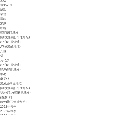
豹纹
植物花卉
薄款
常规
厚款
加厚
玻璃
聚酯薄膜纤维
氨纶(聚氨酯弹性纤维)
粘纤(粘胶纤维)
涤纶(聚酯纤维)
其他
棉
莫代尔
粘纤(粘胶纤维)
醋纤(醋酯纤维)
羊毛
桑蚕丝
聚烯烃弹性纤维
氨纶(聚氨酯弹性纤维)
锦纶/尼龙(聚酰胺纤维)
醋酸纤维
腈纶(聚丙烯腈纤维)
2022年春季
2022年秋季