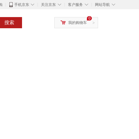
◇
◇
◇
◇
购
手机京东
关注京东
客户服务
网站导航
0
搜索
我的购物车
>