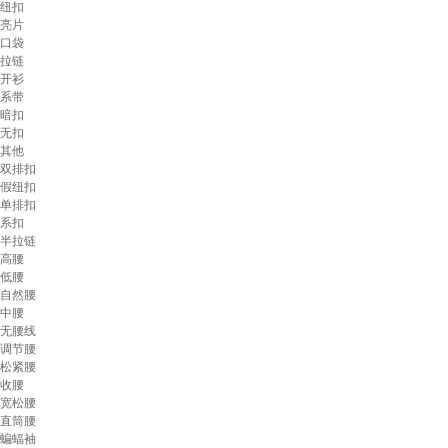
纽扣
亮片
口袋
拉链
开衫
系带
暗扣
无扣
其他
双排扣
假纽扣
单排扣
系扣
半拉链
高腰
低腰
自然腰
中腰
无腰线
调节腰
松紧腰
收腰
宽松腰
直筒腰
蝙蝠袖