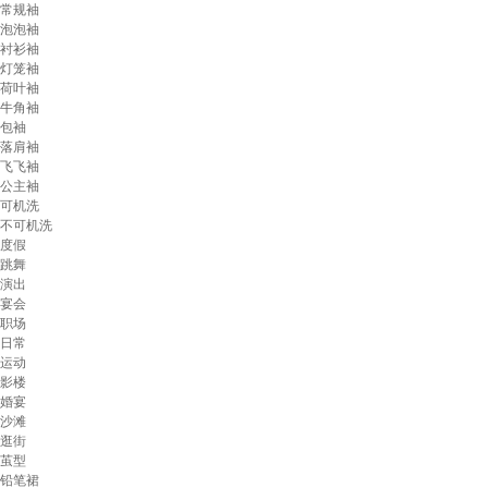
常规袖
泡泡袖
衬衫袖
灯笼袖
荷叶袖
牛角袖
包袖
落肩袖
飞飞袖
公主袖
可机洗
不可机洗
度假
跳舞
演出
宴会
职场
日常
运动
影楼
婚宴
沙滩
逛街
茧型
铅笔裙