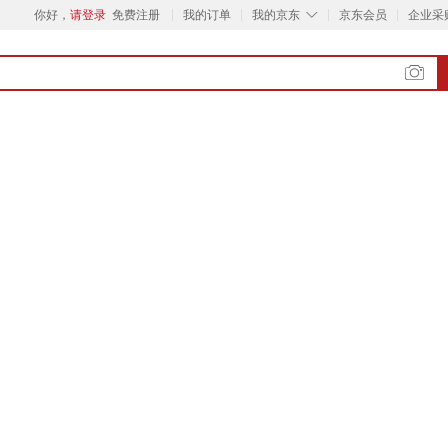
◇
你好，
请登录
免费注册
我的订单
我的京东
京东会员
企业采