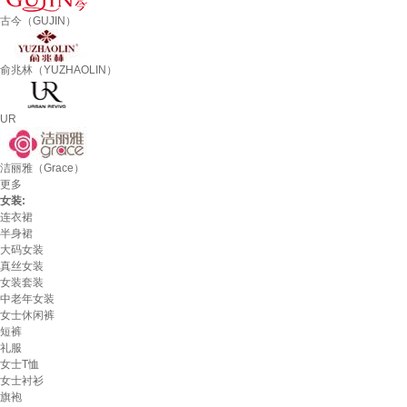
古今（GUJIN）
俞兆林（YUZHAOLIN）
UR
洁丽雅（Grace）
更多
女装:
连衣裙
半身裙
大码女装
真丝女装
女装套装
中老年女装
女士休闲裤
短裤
礼服
女士T恤
女士衬衫
旗袍