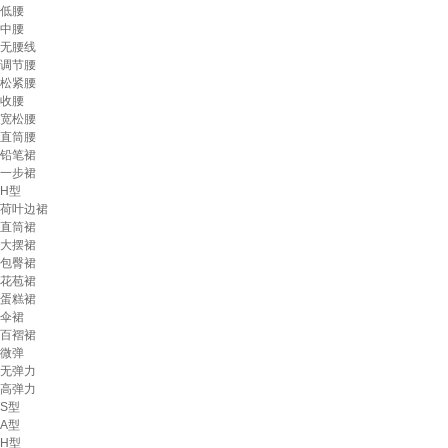
低腰
中腰
无腰线
调节腰
松紧腰
收腰
宽松腰
直筒腰
铅笔裙
一步裙
H型
荷叶边裙
直筒裙
大摆裙
包臀裙
花苞裙
蛋糕裙
伞裙
百褶裙
微弹
无弹力
高弹力
S型
A型
H型