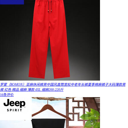
罗蒙（ROMON）亚麻休闲裤男中国风直筒宽松中老年长裤夏季棉麻裤子大码薄款男
裤 红色 精品 细麻 薄款 4XL 细麻200-220斤
16条评价