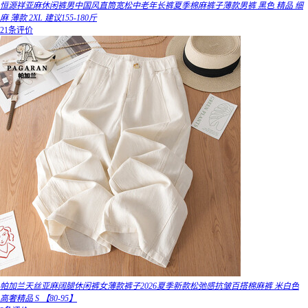
恒源祥亚麻休闲裤男中国风直筒宽松中老年长裤夏季棉麻裤子薄款男裤 黑色 精品 细
麻 薄款 2XL 建议155-180斤
21条评价
帕加兰天丝亚麻阔腿休闲裤女薄款裤子2026夏季新款松弛感抗皱百搭棉麻裤 米白色
高奢精品 S 【80-95】