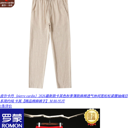
皮尔卡丹（pierre cardin）2026最新款卡其色秋季薄款麻棉透气休闲宽松松紧腰抽绳日
系简约纯 卡其【精品棉麻裤子】 M 80-95斤
1条评价