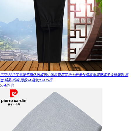
JEEP SPIRIT男装亚麻休闲裤男中国风直筒宽松中老年长裤夏季棉麻裤子大码薄款 黑
色 精品 细麻 薄款 M 建议90-115斤
55条评价