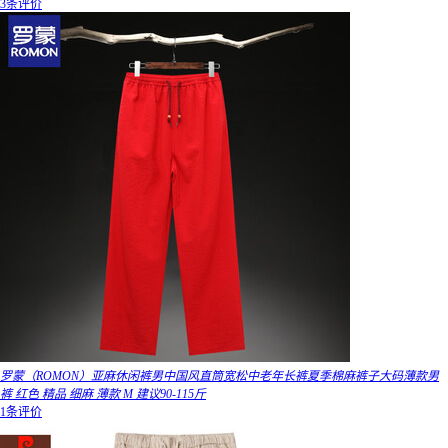
3条评价
罗蒙（ROMON）亚麻休闲裤男中国风直筒宽松中老年长裤夏季棉麻裤子大码薄款男
裤 红色 精品 细麻 薄款 M 建议90-115斤
1条评价