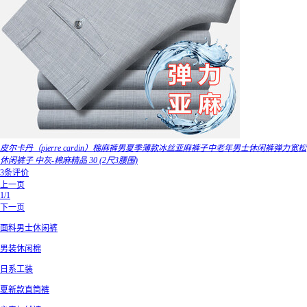
皮尔卡丹（pierre cardin）棉麻裤男夏季薄款冰丝亚麻裤子中老年男士休闲裤弹力宽松
休闲裤子 中灰-棉麻精品 30 (2尺3腰围)
3条评价
上一页
1/1
下一页
面料男士休闲裤
男装休闲棉
日系工装
夏新款直筒裤