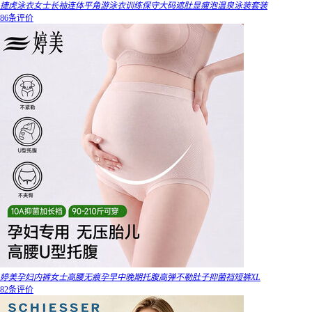
捷虎泳衣女士长袖连体平角游泳衣训练保守大码遮肚显瘦泡温泉泳装套装
86条评价
婷美孕妇内裤女士高腰无痕孕早中晚期托腹高弹不勒肚子抑菌裆短裤XL
82条评价