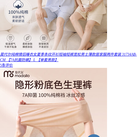
莫代尔纯棉情侣睡衣女夏季条纹开衫短袖短裤宽松男士薄款居家服两件套装 31734AB-
CM 【7A抗菌防螨】 L 【单套男款】
5条评价