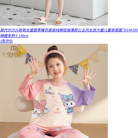
莫代尔2026新款女童夏季睡衣套装纯棉短袖薄款公主风女孩大童儿童家居服 5014#100
棉腊条狗 S 140cm
3条评价