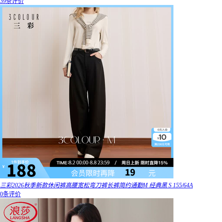
39条评价
三彩2026秋季新款休闲裤高腰宽松弯刀裤长裤简约通勤M 经典黑 S 155/64A
0条评价