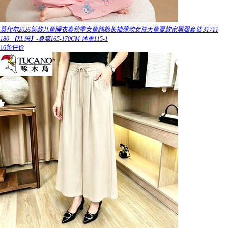
莫代尔2026新款儿童睡衣春秋季女童纯棉长袖薄款女孩大童夏款家居服套装 31711
180 【XL码】-身高165-170CM 体重115-1
16条评价