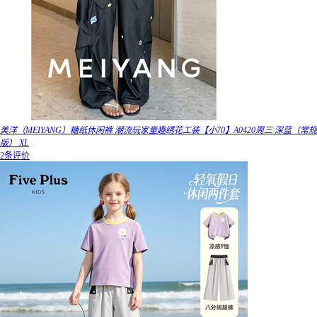
美洋（MEIYANG）糖纸休闲裤 潮流玩家童趣绣花工装【小70】A0420周三 深蓝（常规
版） XL
2条评价