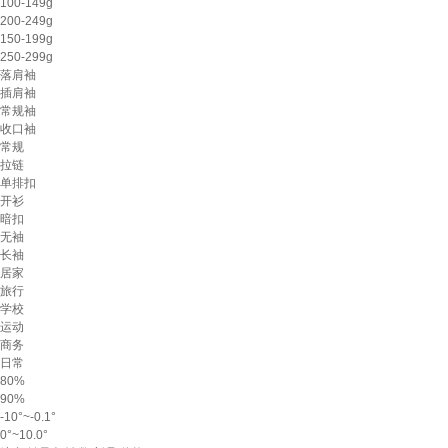
100-149g
200-249g
150-199g
250-299g
落肩袖
插肩袖
常规袖
收口袖
常规
拉链
单排扣
开衫
暗扣
无袖
长袖
居家
旅行
学校
运动
商务
日常
80%
90%
-10°~-0.1°
0°~10.0°