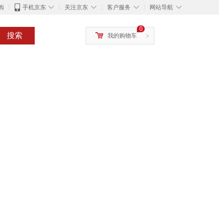
◇
◇
◇
◇
购
手机京东
关注京东
客户服务
网站导航
0
搜索
我的购物车
>