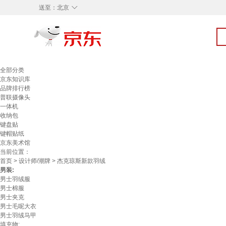
◇
送至：
北京
全部分类
京东知识库
品牌排行榜
普联摄像头
一体机
收纳包
键盘贴
键帽贴纸
京东美术馆
当前位置：
首页
>
设计师/潮牌
> 杰克琼斯新款羽绒
男装:
男士羽绒服
男士棉服
男士夹克
男士毛呢大衣
男士羽绒马甲
填充物: