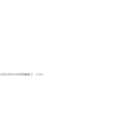
2040 E06黑橄榄 S （170）