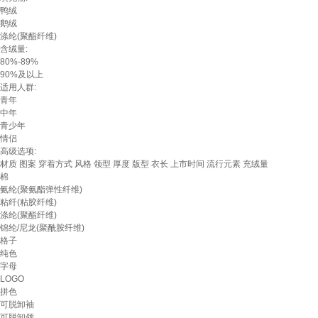
鸭绒
鹅绒
涤纶(聚酯纤维)
含绒量:
80%-89%
90%及以上
适用人群:
青年
中年
青少年
情侣
高级选项:
材质
图案
穿着方式
风格
领型
厚度
版型
衣长
上市时间
流行元素
充绒量
棉
氨纶(聚氨酯弹性纤维)
粘纤(粘胶纤维)
涤纶(聚酯纤维)
锦纶/尼龙(聚酰胺纤维)
格子
纯色
字母
LOGO
拼色
可脱卸袖
可脱卸领