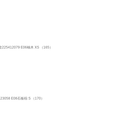
12079 E06柚木 XS （165）
58 E08石板棕 S （170）