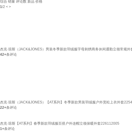
综合
销量
评论数
新品
价格
1
/
2
<
>
杰克·琼斯（JACK&JONES）男装冬季新款羽绒服字母刺绣商务休闲通勤立领常规外套2254
42+
条评论
杰克·琼斯（JACK&JONES）【AT系列】冬季新款男装羽绒服户外宽松上衣外套2254230
22+
条评论
杰克·琼斯【AT系列】春季新款羽绒服百搭户外连帽立领保暖外套226112005
1+
条评论