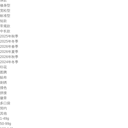
厚款
修身型
宽松型
标准型
短款
常规款
中长款
2025年秋季
2025年冬季
2026年春季
2026年夏季
2026年秋季
2024年冬季
印花
图腾
贴布
刺绣
撞色
拼接
徽章
多口袋
简约
其他
1-49g
50-99g