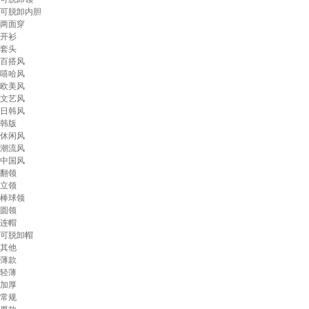
可脱卸内胆
两面穿
开衫
套头
百搭风
嘻哈风
欧美风
文艺风
日韩风
韩版
休闲风
潮流风
中国风
翻领
立领
棒球领
圆领
连帽
可脱卸帽
其他
薄款
轻薄
加厚
常规