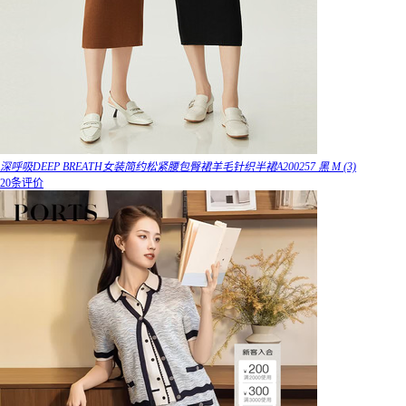
深呼吸DEEP BREATH女装简约松紧腰包臀裙羊毛针织半裙A200257 黑 M (3)
20条评价