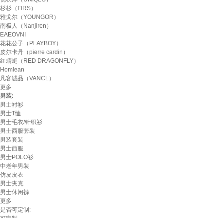
杉杉（FIRS）
雅戈尔（YOUNGOR）
南极人（Nanjiren）
EAEOVNI
花花公子（PLAYBOY）
皮尔卡丹（pierre cardin）
红蜻蜓（RED DRAGONFLY）
Homlean
凡客诚品（VANCL）
更多
男装:
男士衬衫
男士T恤
男士毛衣/针织衫
男士西服套装
男装套装
男士西服
男士POLO衫
中老年男装
仿皮皮衣
男士夹克
男士休闲裤
更多
是否可定制: