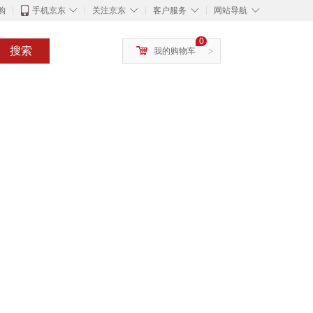
◇
◇
◇
◇
购
手机京东
关注京东
客户服务
网站导航
0
搜索
我的购物车
>