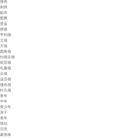
撞色
刺绣
贴布
图腾
烫金
拼接
亨利领
立领
方领
圆角领
扣领尖领
双层领
礼服领
尖领
温莎领
撞色领
针孔领
青年
中年
青少年
亲子
老年
情侣
贝壳
菱形格