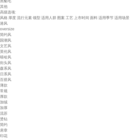
黑貂毛
其他
高级选项:
风格
厚度
流行元素
领型
适用人群
图案
工艺
上市时间
面料
适用季节
适用场景
港风
oversize
简约风
国潮风
文艺风
英伦风
嘻哈风
街头风
森系风
日系风
百搭风
薄款
常规
厚款
加绒
加厚
流苏
烫钻
简约
肩章
印花