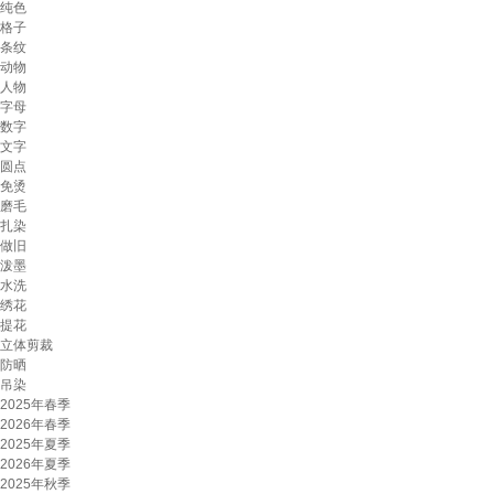
纯色
格子
条纹
动物
人物
字母
数字
文字
圆点
免烫
磨毛
扎染
做旧
泼墨
水洗
绣花
提花
立体剪裁
防晒
吊染
2025年春季
2026年春季
2025年夏季
2026年夏季
2025年秋季