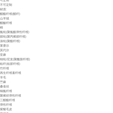
可定制
不可定制
材质:
醋酯纤维(醋纤)
山羊绒
醋酸纤维
棉
氨纶(聚氨酯弹性纤维)
腈纶(聚丙烯腈纤维)
涤纶(聚酯纤维)
莱赛尔
莫代尔
亚麻
锦纶/尼龙(聚酰胺纤维)
粘纤(粘胶纤维)
竹纤维
再生纤维素纤维
羊毛
苎麻
桑蚕丝
铜氨纤维
聚烯烃弹性纤维
三醋酯纤维
弹性纤维
紫貂毛皮