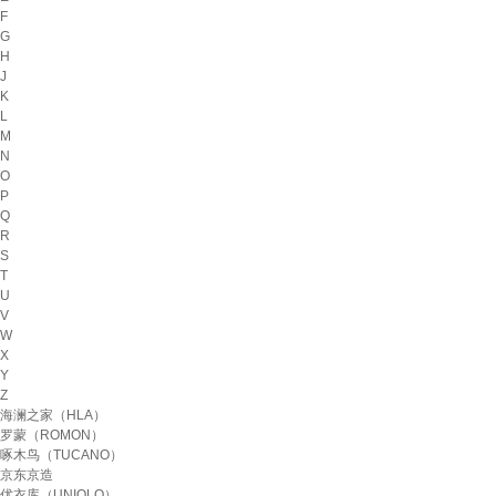
F
G
H
J
K
L
M
N
O
P
Q
R
S
T
U
V
W
X
Y
Z
海澜之家（HLA）
罗蒙（ROMON）
啄木鸟（TUCANO）
京东京造
优衣库（UNIQLO）