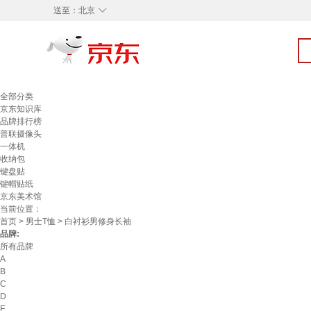
◇
送至：
北京
全部分类
京东知识库
品牌排行榜
普联摄像头
一体机
收纳包
键盘贴
键帽贴纸
京东美术馆
当前位置：
首页
>
男士T恤
> 白衬衫男修身长袖
品牌:
所有品牌
A
B
C
D
E