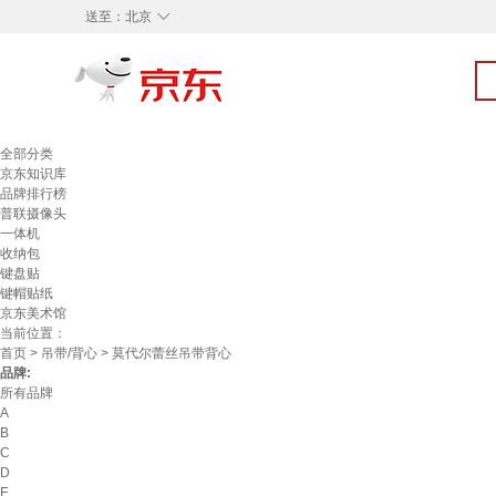
◇
送至：
北京
全部分类
京东知识库
品牌排行榜
普联摄像头
一体机
收纳包
键盘贴
键帽贴纸
京东美术馆
当前位置：
首页
>
吊带/背心
> 莫代尔蕾丝吊带背心
品牌:
所有品牌
A
B
C
D
E