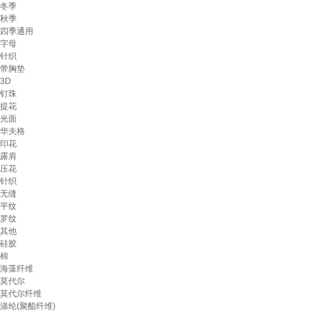
冬季
秋季
四季通用
字母
针织
带胸垫
3D
钉珠
提花
光面
华夫格
印花
露肩
压花
针织
无缝
平纹
罗纹
其他
硅胶
棉
海藻纤维
莫代尔
莫代尔纤维
涤纶(聚酯纤维)