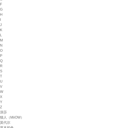
F
G
H
I
J
K
L
M
N
O
P
Q
R
S
T
U
V
W
X
Y
Z
浪莎
猫人（MiiOW）
莫代尔
草本初色