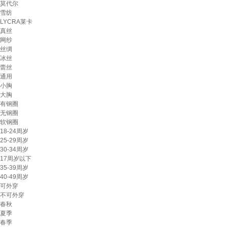
莫代尔
雪纺
LYCRA莱卡
真丝
网纱
丝绸
冰丝
蕾丝
通用
小胸
大胸
有钢圈
无钢圈
软钢圈
18-24周岁
25-29周岁
30-34周岁
17周岁以下
35-39周岁
40-49周岁
可外穿
不可外穿
春秋
夏季
春季