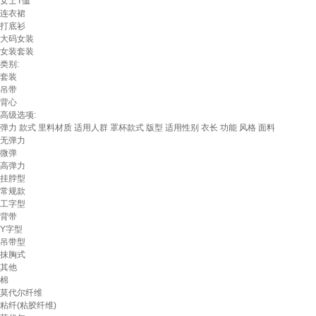
女士T恤
连衣裙
打底衫
大码女装
女装套装
类别:
套装
吊带
背心
高级选项:
弹力
款式
里料材质
适用人群
罩杯款式
版型
适用性别
衣长
功能
风格
面料
无弹力
微弹
高弹力
挂脖型
常规款
工字型
背带
Y字型
吊带型
抹胸式
其他
棉
莫代尔纤维
粘纤(粘胶纤维)