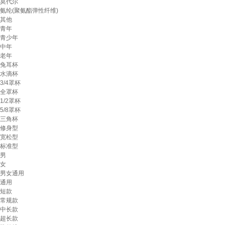
莫代尔
氨纶(聚氨酯弹性纤维)
其他
青年
青少年
中年
老年
兔耳杯
水滴杯
3/4罩杯
全罩杯
1/2罩杯
5/8罩杯
三角杯
修身型
宽松型
标准型
男
女
男女通用
通用
短款
常规款
中长款
超长款