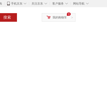
◇
◇
◇
◇
购
手机京东
关注京东
客户服务
网站导航
0
搜索
我的购物车
>