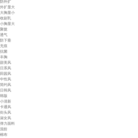
防外扩
外扩显大
大胸显小
收副乳
小胸显大
聚拢
透气
防下垂
无痕
抗菌
丰胸
甜美风
日系风
田园风
中性风
简约风
日韩风
韩版
小清新
卡通风
街头风
淑女风
弹力面料
混纺
棉布