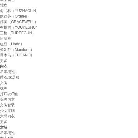
雅鹿
俞兆林（YUZHAOLIN）
欧迪芬（Ordifen）
婷美（GRACEWELL）
有棵树（YOUKESHU）
三枪（THREEGUN）
恒源祥
红豆（Hodo）
曼妮芬（Maniform）
啄木鸟（TUCANO）
更多
内衣:
吊带/背心
睡衣/家居服
文胸
抹胸
打底衣/T恤
保暖内衣
文胸套装
少女文胸
大码内衣
更多
女装:
吊带/背心