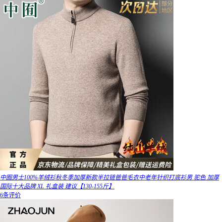
中囿男士100%羊绒衫秋冬季加厚新款半拉链爸爸毛衣中老年针织打底衫男 驼色 加厚
国际十大品牌 XL 礼盒装 建议【130-155斤】
6条评价