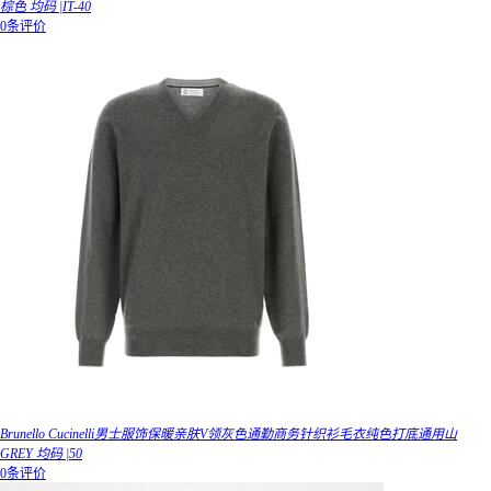
棕色 均码 |IT-40
0条评价
Brunello Cucinelli男士服饰保暖亲肤V领灰色通勤商务针织衫毛衣纯色打底通用山
GREY 均码 |50
0条评价