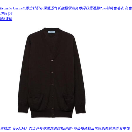
Brunello Cucinelli男士针织衫保暖透气长袖翻领商务休闲日常通勤Polo衫纯色毛衣 灰色
均码 |56
0条评价
普拉达（PRADA）女士开衫罗纹饰边纽扣闭合V领长袖通勤日常针织衫纯色外套中性