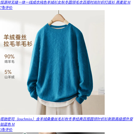
恒源祥无缝一体一线成衣纯色羊绒衫女秋冬圆领毛衣百搭时尚针织打底衫 燕麦驼 M
7条评价
塔驰密司（touchmiss）含羊绒桑蚕丝毛衫秋冬季经典百搭圆领针织衫新款高级感外穿
钴蓝色 M
3条评价