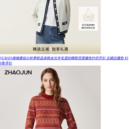
VGRASS维格娜丝26秋季新品亲肤丝光羊毛混纺精致百搭撞色针织开衫 云娟白撞色 XS
0条评价