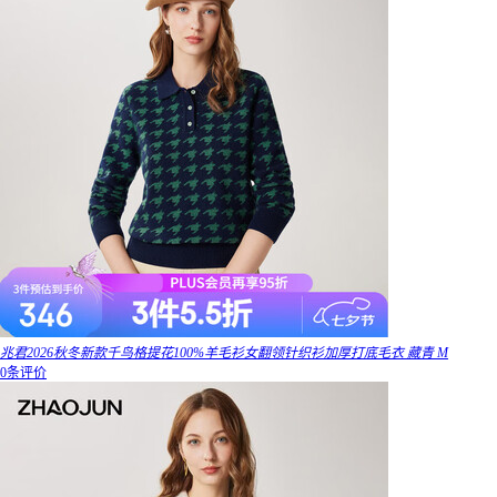
兆君2026秋冬新款千鸟格提花100%羊毛衫女翻领针织衫加厚打底毛衣 藏青 M
0条评价