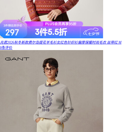
兆君2026秋冬新款费尔岛提花羊毛衫女红色针织衫偏厚保暖时尚毛衣 丝带红 M
0条评价