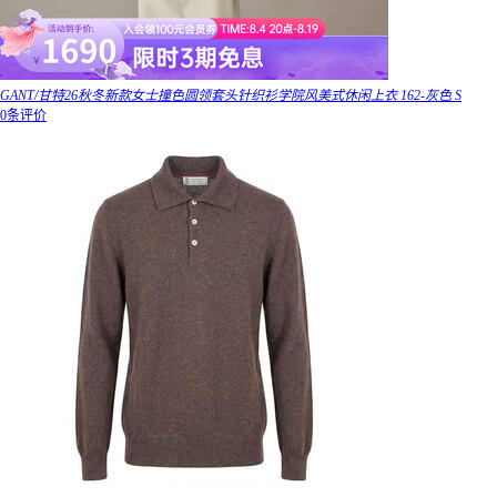
GANT/甘特26秋冬新款女士撞色圆领套头针织衫学院风美式休闲上衣 162-灰色 S
0条评价