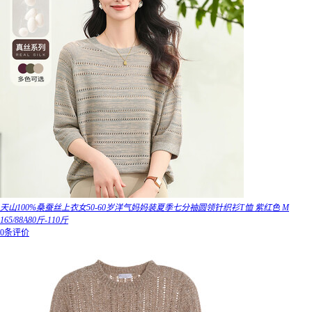
天山100%桑蚕丝上衣女50-60岁洋气妈妈装夏季七分袖圆领针织衫T恤 紫红色 M
165/88A80斤-110斤
0条评价