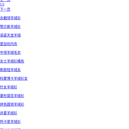
上一页
1/5
下一页
女翻领羊绒衫
鄂贝斯羊绒衫
诺姿天宝羊绒
星加坊内衣
中领羊绒毛衣
女士羊绒衫橘色
新款短羊绒女
科蒙博卡羊绒衫女
针女羊绒衫
菱形提花羊绒衫
拼色圆领羊绒衫
井夏羊绒衫
阿卡家羊绒衫