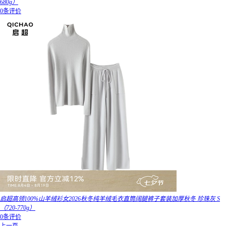
680g）
0条评价
启超高领100%山羊绒衫女2026秋冬纯羊绒毛衣直筒阔腿裤子套装加厚秋冬 珍珠灰 S
（720-770g）
0条评价