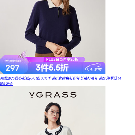
兆君2026秋冬新款polo领100%羊毛衫女撞色针织衫长袖打底衫毛衣 海军蓝 M
0条评价