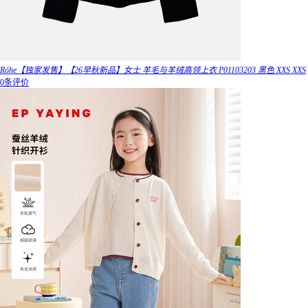
Róhe【独家发售】【26早秋新品】女士 羊毛与羊绒高领上衣 P01103203 黑色 XXS XXS
0条评价