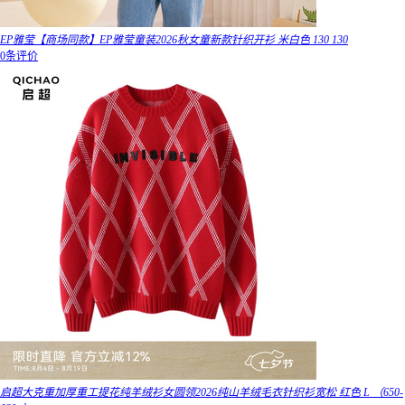
EP雅莹【商场同款】EP雅莹童装2026秋女童新款针织开衫 米白色 130 130
0条评价
启超大克重加厚重工提花纯羊绒衫女圆领2026纯山羊绒毛衣针织衫宽松 红色 L （650-