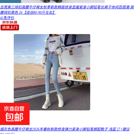
吉莞美三排扣高腰牛仔裤女秋季新款韩版修身显瘦紧身小脚铅笔长裤子休闲百搭潮 高
腰排扣黑色 26【适合80-90斤左右】
41条评价
烟灰色高腰牛仔裤女2026年春秋新款修身弹力紧身小脚铅笔裤配靴子 浅蓝 27 (建议