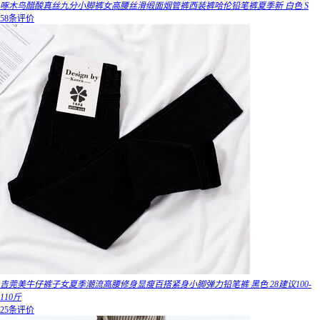
啄木鸟醋酸真丝九分小脚裤女高腰丝滑缎面烟管裤西装裤哈伦铅笔裤夏季新 白色 S
58条评价
吉莞美牛仔裤子女夏季潮流高腰修身显瘦百搭紧身小脚弹力铅笔裤 黑色 28建议100-
110斤
25条评价