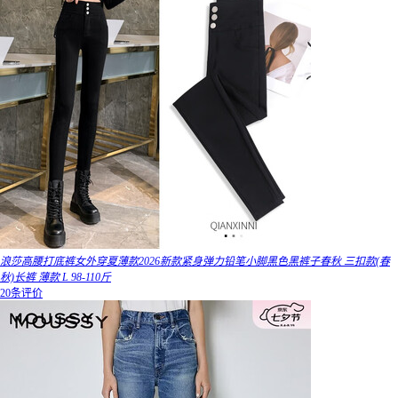
浪莎高腰打底裤女外穿夏薄款2026新款紧身弹力铅笔小脚黑色黑裤子春秋 三扣款(春
秋)长裤 薄款 L 98-110斤
20条评价