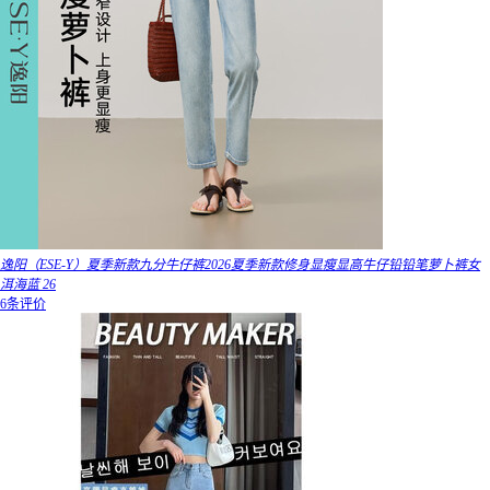
逸阳（ESE-Y）夏季新款九分牛仔裤2026夏季新款修身显瘦显高牛仔铅铅笔萝卜裤女
洱海蓝 26
6条评价