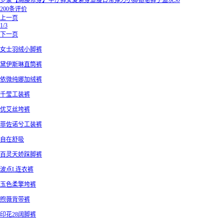
罗蒙【高腰修身】牛仔裤女夏紧身显瘦日常弹力小脚铅笔裤子蓝灰30
200条评价
上一页
1/3
下一页
女士羽绒小脚裤
黛伊斯琳直筒裤
依微纯娜加绒裤
千莹工装裤
优艾丝垮裤
菲佐诺兮工装裤
自在舒吸
百灵天娇踩脚裤
波点L连衣裤
玉色柔擎垮裤
煦薇背带裤
印花28阔脚裤