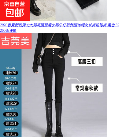
2026春夏新款弹力大码高腰显瘦小脚牛仔裤韩版休闲女长裤铅笔裤 黑色 32
200条评价