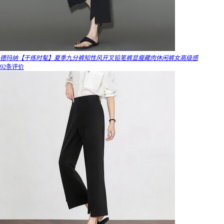
德玛纳【干练时髦】夏季九分裤知性风开叉铅笔裤显瘦藏肉休闲裤女高级感
92条评价