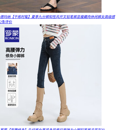
德玛纳【干练时髦】夏季九分裤知性风开叉铅笔裤显瘦藏肉休闲裤女高级感
2条评价