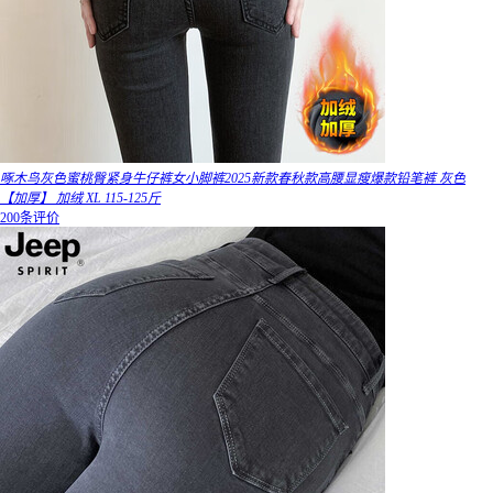
啄木鸟灰色蜜桃臀紧身牛仔裤女小脚裤2025新款春秋款高腰显瘦爆款铅笔裤 灰色
【加厚】 加绒 XL 115-125斤
200条评价