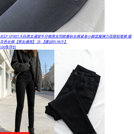
JEEP SPIRIT大码男女通穿牛仔裤男女同款春秋长裤紧身小脚显瘦弹力百搭铅笔裤 烟
灰色长裤【男女通用】 28 【建议89-98斤】
100条评价