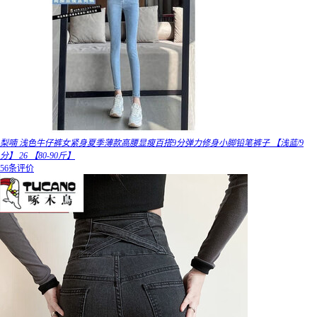
梨喃 浅色牛仔裤女紧身夏季薄款高腰显瘦百搭9分弹力修身小脚铅笔裤子 【浅蓝/9
分】 26 【80-90斤】
56条评价