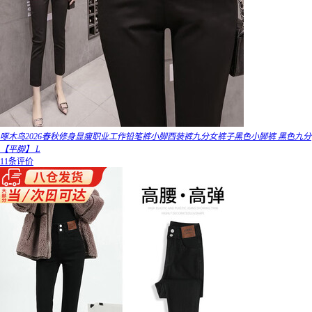
啄木鸟2026春秋修身显瘦职业工作铅笔裤小脚西装裤九分女裤子黑色小脚裤 黑色九分
【平脚】 L
11条评价