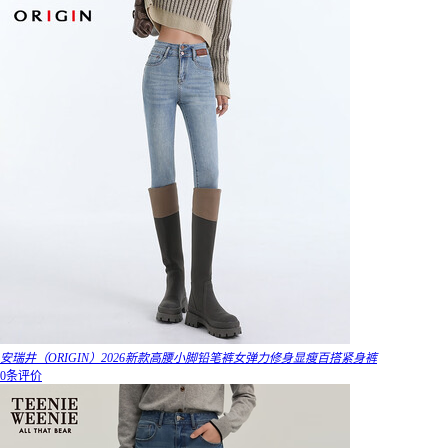
安瑞井（ORIGIN）2026新款高腰小脚铅笔裤女弹力修身显瘦百搭紧身裤
0条评价