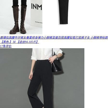
鹿珊伍高腰牛仔裤女春夏修身弹力小脚裤显瘦百搭高腰铅笔打底裤子女 小脚裤带标款
【黑色 】 M 【适合94-105斤】
17条评价