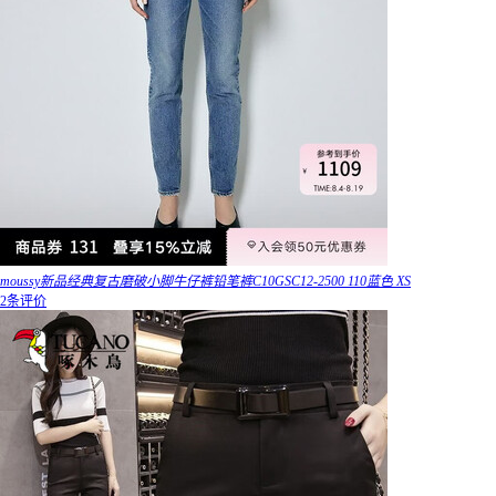
moussy新品经典复古磨破小脚牛仔裤铅笔裤C10GSC12-2500 110蓝色 XS
2条评价