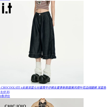
:CHOCOOLATE it女装深蓝七分直筒牛仔裤女夏季新款甜美风荷叶花边阔腿裤 深蓝色
七分 XS
0条评价