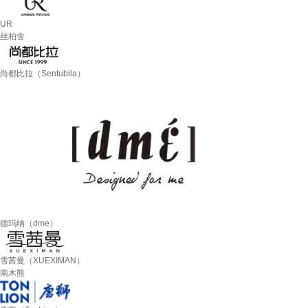
UR
丝柏舍
尚都比拉（Sentubila）
德玛纳（dme）
雪茜曼（XUEXIMAN）
南木熊