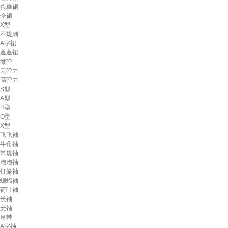
蛋糕裙
伞裙
X型
不规则
A字裙
蓬蓬裙
微弹
无弹力
高弹力
S型
A型
H型
O型
X型
飞飞袖
牛角袖
常规袖
泡泡袖
灯笼袖
蝙蝠袖
荷叶袖
长袖
无袖
吊带
A字袖