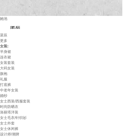
她池
渠辰
更多
女装:
半身裙
连衣裙
女装套装
大码女装
旗袍
礼服
打底裤
中老年女装
婚纱
女士西装/西服套装
时尚防晒衣
洛丽塔洋装
女士毛衣/针织衫
女士外套
女士休闲裤
设计师/潮牌