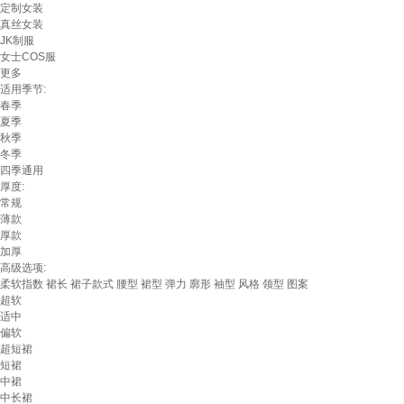
定制女装
真丝女装
JK制服
女士COS服
更多
适用季节:
春季
夏季
秋季
冬季
四季通用
厚度:
常规
薄款
厚款
加厚
高级选项:
柔软指数
裙长
裙子款式
腰型
裙型
弹力
廓形
袖型
风格
领型
图案
超软
适中
偏软
超短裙
短裙
中裙
中长裙