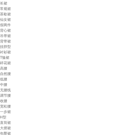
长裙
常规裙
茶歇裙
仙女裙
假两件
背心裙
吊带裙
背带裙
挂脖型
衬衫裙
T恤裙
碎花裙
高腰
自然腰
低腰
中腰
无腰线
调节腰
收腰
宽松腰
一步裙
H型
直筒裙
大摆裙
包臀裙