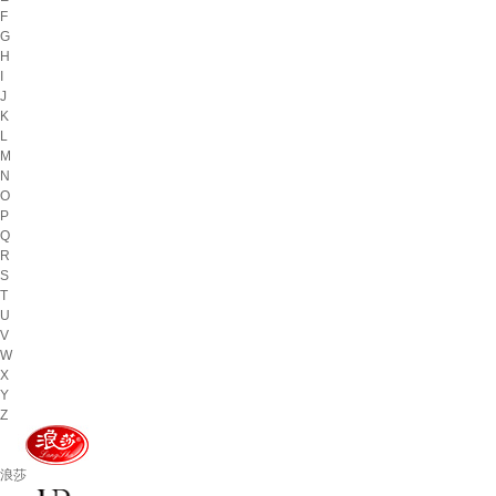
F
G
H
I
J
K
L
M
N
O
P
Q
R
S
T
U
V
W
X
Y
Z
浪莎