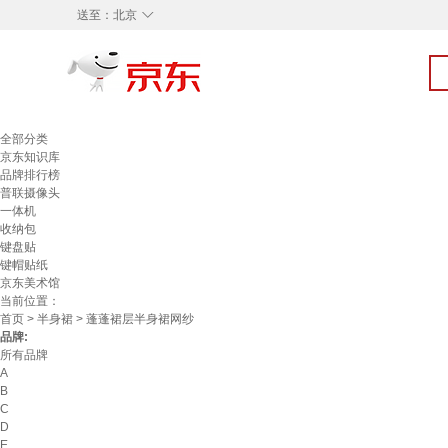
◇
送至：
北京
全部分类
京东知识库
品牌排行榜
普联摄像头
一体机
收纳包
键盘贴
键帽贴纸
京东美术馆
当前位置：
首页
>
半身裙
> 蓬蓬裙层半身裙网纱
品牌:
所有品牌
A
B
C
D
E