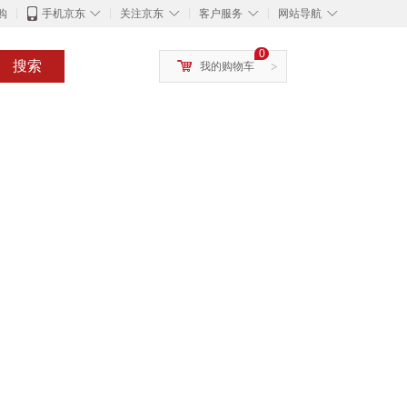
◇
◇
◇
◇
购
手机京东
关注京东
客户服务
网站导航
0
搜索
我的购物车
>